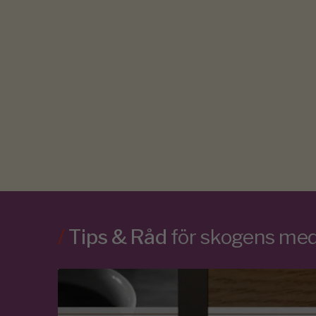
/
Tips & Råd
för skogens m