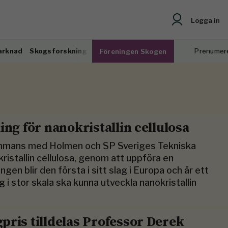
Logga in
arknad
Skogsforskning
Prenumer
Föreningen Skogen
ng för nanokristallin cellulosa
ammans med Holmen och SP Sveriges Tekniska
ristallin cellulosa, genom att uppföra en
gen blir den första i sitt slag i Europa och är ett
g i stor skala ska kunna utveckla nanokristallin
pris tilldelas Professor Derek