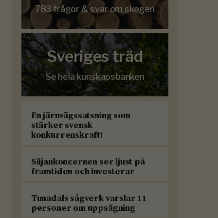
783 frågor & svar om skogen
Sveriges träd
Se hela kunskapsbanken
En järnvägssatsning som
stärker svensk
konkurrenskraft!
Siljankoncernen ser ljust på
framtiden och investerar
Tunadals sågverk varslar 11
personer om uppsägning