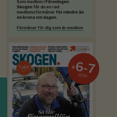
Som medlem i
Föreningen
Skogen
får du en rad
medlemsförmåner
för mindre än
en krona om dagen
.
Förmåner för dig som är medlem
6-7
#
2026