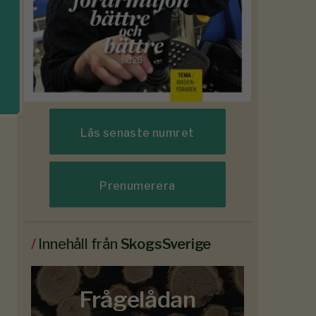
Läs senaste numret
Prenumerera
/
Innehåll från
SkogsSverige
Frågelådan