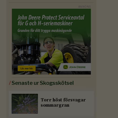
/
Senaste ur Skogsskötsel
Torr höst försvagar
sommargran