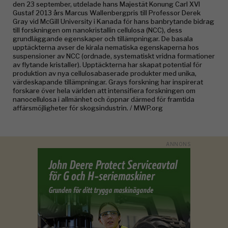
den 23 september, utdelade hans Majestät Konung Carl XVI
Gustaf 2013 års Marcus Wallenbergpris till Professor Derek
Gray vid McGill University i Kanada för hans banbrytande bidrag
till forskningen om nanokristallin cellulosa (NCC), dess
grundläggande egenskaper och tillämpningar. De basala
upptäckterna avser de kirala nematiska egenskaperna hos
suspensioner av NCC (ordnade, systematiskt vridna formationer
av flytande kristaller). Upptäckterna har skapat potential för
produktion av nya cellulosabaserade produkter med unika,
värdeskapande tillämpningar. Grays forskning har inspirerat
forskare över hela världen att intensifiera forskningen om
nanocellulosa i allmänhet och öppnar därmed för framtida
affärsmöjligheter för skogsindustrin. / MWP.org