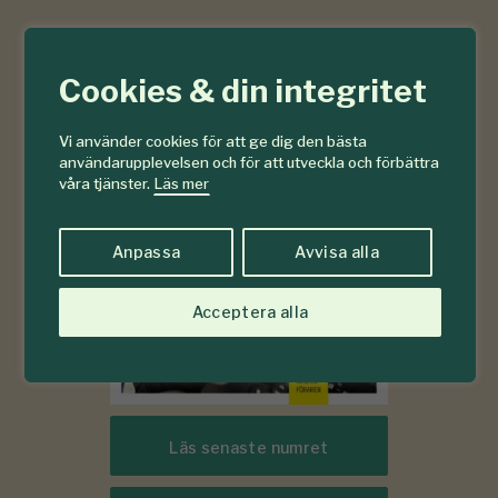
6-7
#
Cookies & din integritet
2026
Vi använder cookies för att ge dig den bästa
användarupplevelsen och för att utveckla och förbättra
våra tjänster.
Läs mer
Anpassa
Avvisa alla
Acceptera alla
Läs senaste numret