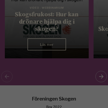
VIDEO - WEBBINARIUM
Skogsfrukost: Hur kan
drönare hjälpa dig i
skogen?
Sko
Läs mer
Föreningen Skogen
Box 7022