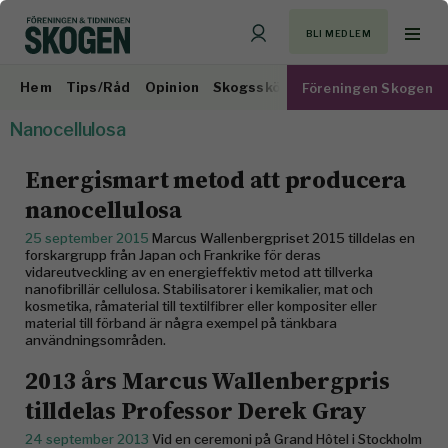
BLI MEDLEM
Hem
Tips/Råd
Opinion
Skogsskötsel
Virkesmarknad
Föreningen Skogen
Nanocellulosa
Energismart metod att producera
nanocellulosa
25 september 2015
Marcus Wallenbergpriset 2015 tilldelas en
forskargrupp från Japan och Frankrike för deras
vidareutveckling av en energieffektiv metod att tillverka
nanofibrillär cellulosa. Stabilisatorer i kemikalier, mat och
kosmetika, råmaterial till textilfibrer eller kompositer eller
material till förband är några exempel på tänkbara
användningsområden.
2013 års Marcus Wallenbergpris
tilldelas Professor Derek Gray
24 september 2013
Vid en ceremoni på Grand Hôtel i Stockholm