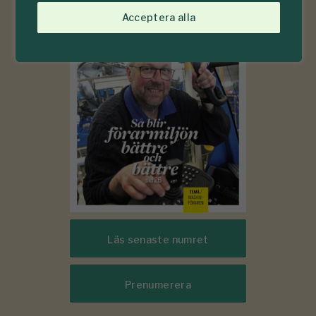
6-7
#
Acceptera alla
2026
Läs senaste numret
Prenumerera