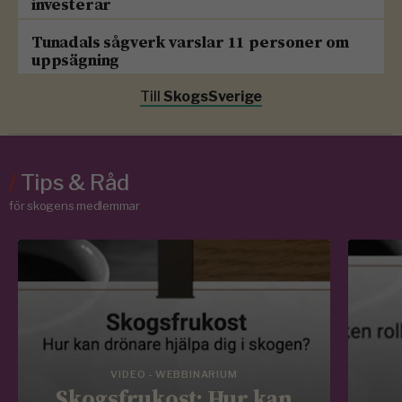
investerar
Tunadals sågverk varslar 11 personer om
uppsägning
Till
SkogsSverige
/
Tips & Råd
för skogens medlemmar
VIDEO - WEBBINARIUM
Skogsfrukost: Hur kan