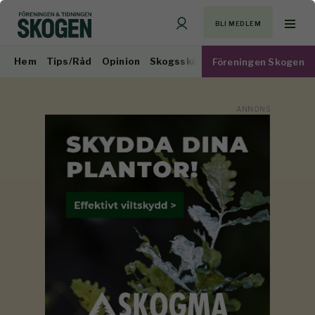
BLI MEDLEM
Hem
Tips/Råd
Opinion
Skogsskötsel
Virkesmarknad
Föreningen Skogen