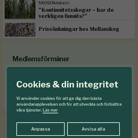
SKOGENdebatt:
”Kontinuitetsskogar – har de
verkligen funnits?”
Prissänkningar hos Mellanskog
Medlemsförmåner
Som medlem i
Föreningen Skogen
får du en rad
medlemsförmåner
för mindre än en krona om
Cookies & din integritet
dagen
.
Förmåner för dig som är medlem
Vi använder cookies för att ge dig den bästa
användarupplevelsen och för att utveckla och förbättra
våra tjänster.
Läs mer
Anpassa
Avvisa alla