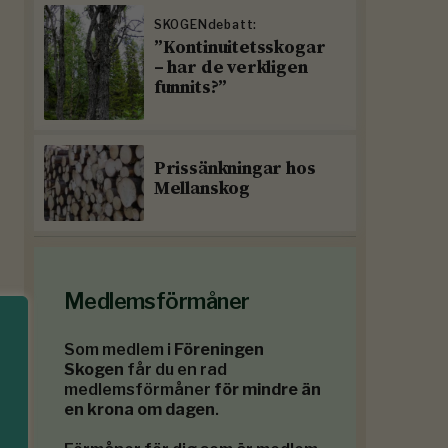
SKOGENdebatt:
”Kontinuitetsskogar
– har de verkligen
funnits?”
Prissänkningar hos
Mellanskog
Medlemsförmåner
Som medlem i
Föreningen
Skogen
får du en rad
medlemsförmåner
för mindre än
en krona om dagen
.