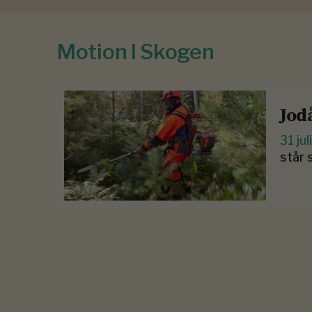
Motion I Skogen
Jod
31 ju
står 