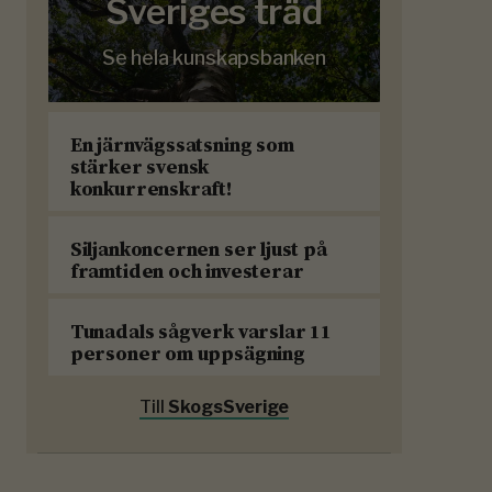
Sveriges träd
Se hela kunskapsbanken
En järnvägssatsning som
stärker svensk
konkurrenskraft!
Siljankoncernen ser ljust på
framtiden och investerar
Tunadals sågverk varslar 11
personer om uppsägning
Till
SkogsSverige