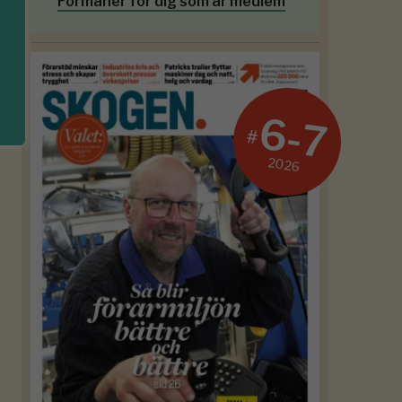
Förmåner för dig som är medlem
6-7
#
2026