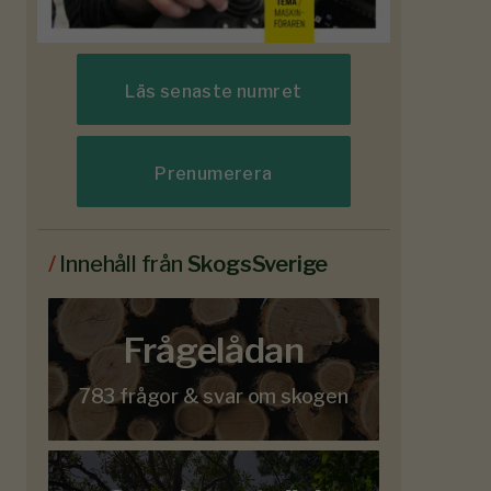
Läs senaste numret
Prenumerera
/
Innehåll från
SkogsSverige
Frågelådan
783 frågor & svar om skogen