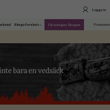
Logga in
arknad
Skogsforskning
Prenumer
Föreningen Skogen