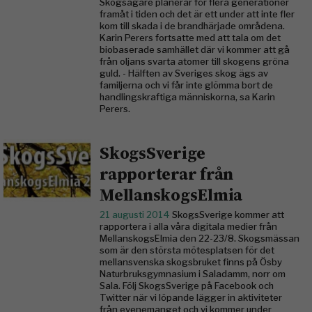
Skogsägare planerar för flera generationer
framåt i tiden och det är ett under att inte fler
kom till skada i de brandhärjade områdena.
Karin Perers fortsatte med att tala om det
biobaserade samhället där vi kommer att gå
från oljans svarta atomer till skogens gröna
guld. - Hälften av Sveriges skog ägs av
familjerna och vi får inte glömma bort de
handlingskraftiga människorna, sa Karin
Perers.
SkogsSverige
rapporterar från
MellanskogsElmia
21 augusti 2014
SkogsSverige kommer att
rapportera i alla våra digitala medier från
MellanskogsElmia den 22-23/8. Skogsmässan
som är den största mötesplatsen för det
mellansvenska skogsbruket finns på Ösby
Naturbruksgymnasium i Saladamm, norr om
Sala. Följ SkogsSverige på Facebook och
Twitter när vi löpande lägger in aktiviteter
från evenemanget och vi kommer under