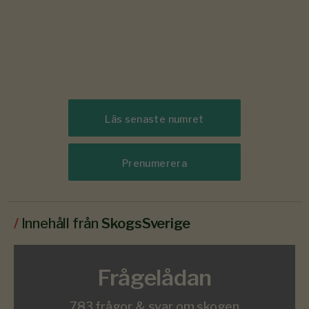
Läs senaste numret
Prenumerera
/
Innehåll från
SkogsSverige
Frågelådan
783 frågor & svar om skogen