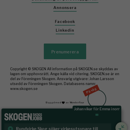
Annonsera
Facebook
Linkedin
Prenumerera
Copyright © SKOGEN All information på SKOGEN.se skyddas av
lagen om upphovsrätt. Ange källa vid citering. SKOGEN.se är en
del av Föreningen Skogen. Ansvarig utgivare: Johan Larsson
utsedd av Föreningen Skogen. Databasens namn:
På väg
www.skogen.se
Byggd med
av WonderFour
Johan vikar för Emma i norr
Rundvirke Skog söker virkesutsynare till
Sk