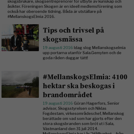
skogsbrukare, skogsentreprenörer för utbyte av kunskap och
åsikter. Föreningen Skogen är en ideell medlemsförening som
också har oberoende tidning. Båda är utställare på
#MellanskogsElmia 2016.
Tips och trivsel på
skogsmässa
19 augusti 2016
Idag slog Mellanskogselmia
upp portarna utanför Sala.Gemyten och de
goda råden duggar tätt!
#MellanskogsElmia: 4100
hektar ska beskogas i
brandområdet
19 augusti 2016
Göran Hagerfors, Senior
advisor, Skogsstyrelsen och Niklas
Fogdestam, virkesområdeschef, Mellanskog
berättade om vad som har gjorts efter den
stora skogsbranden som bröt ut i Sala,
Västmanland den 31 juli 2014.
MellanskogsElmia har i år ”Hållbarhet – från