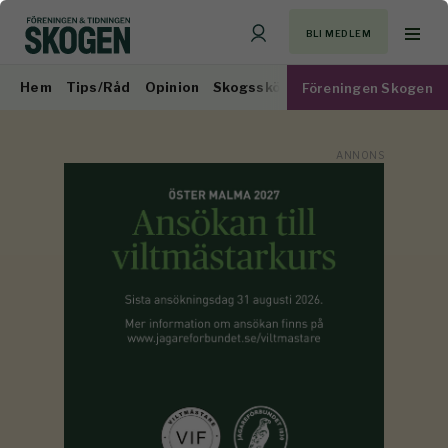
BLI MEDLEM
Hem
Tips/Råd
Opinion
Skogsskötsel
Virkesmarknad
Föreningen Skogen