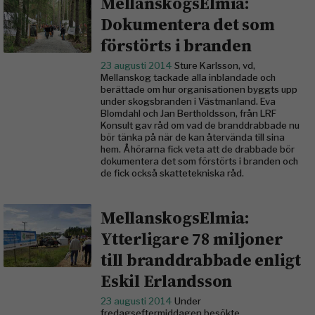
MellanskogsElmia:
Dokumentera det som
förstörts i branden
23 augusti 2014
Sture Karlsson, vd,
Mellanskog tackade alla inblandade och
berättade om hur organisationen byggts upp
under skogsbranden i Västmanland. Eva
Blomdahl och Jan Bertholdsson, från LRF
Konsult gav råd om vad de branddrabbade nu
bör tänka på när de kan återvända till sina
hem. Åhörarna fick veta att de drabbade bör
dokumentera det som förstörts i branden och
de fick också skattetekniska råd.
MellanskogsElmia:
Ytterligare 78 miljoner
till branddrabbade enligt
Eskil Erlandsson
23 augusti 2014
Under
fredagseftermiddagen besökte