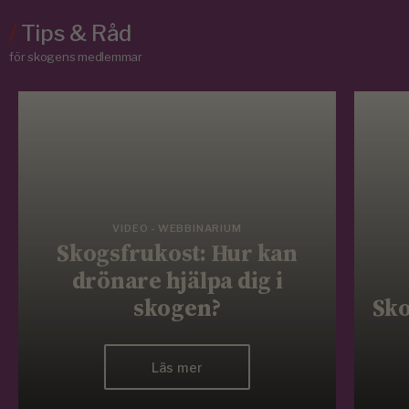
/
Tips & Råd
för skogens medlemmar
VIDEO - WEBBINARIUM
Skogsfrukost: Hur kan
drönare hjälpa dig i
skogen?
Sko
Läs mer