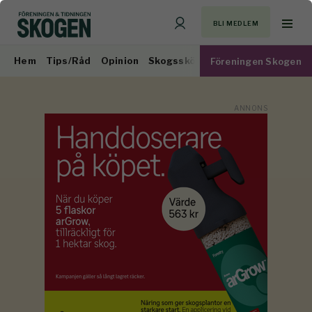
BLI MEDLEM
Hem
Tips/Råd
Opinion
Skogsskötsel
Virkesmarknad
Föreningen Skogen