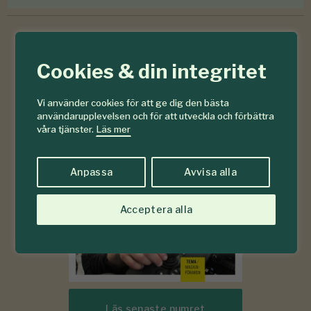
Cookies & din integritet
6-7
#
2026
Vi använder cookies för att ge dig den bästa
användarupplevelsen och för att utveckla och förbättra
våra tjänster.
Läs mer
Anpassa
Avvisa alla
Acceptera alla
Läs senaste numret