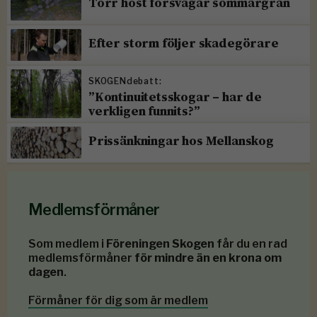
Torr höst försvagar sommargran
Efter storm följer skadegörare
SKOGENdebatt:
”Kontinuitetsskogar – har de
verkligen funnits?”
Prissänkningar hos Mellanskog
Medlemsförmåner
Som medlem i
Föreningen Skogen
får du en rad
medlemsförmåner
för mindre än en krona om
dagen
.
Förmåner för dig som är medlem