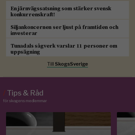
En järnvägssatsning som stärker svensk
konkurrenskraft!
Siljankoncernen ser ljust på framtiden och
investerar
Tunadals sågverk varslar 11 personer om
uppsägning
Till
SkogsSverige
/
Tips & Råd
för skogens medlemmar