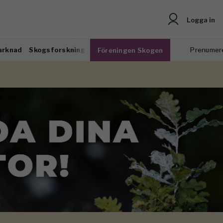
Logga in
arknad
Skogsforskning
Prenumer
Föreningen Skogen