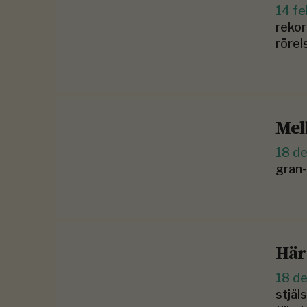
14 fe
rekor
rörel
Mel
18 d
gran-
Här
18 d
stjäl