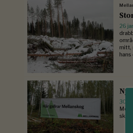
Mella
Sto
26 ja
drabb
områ
mitt,
hans 
Ny 
30 s
Mella
skogs