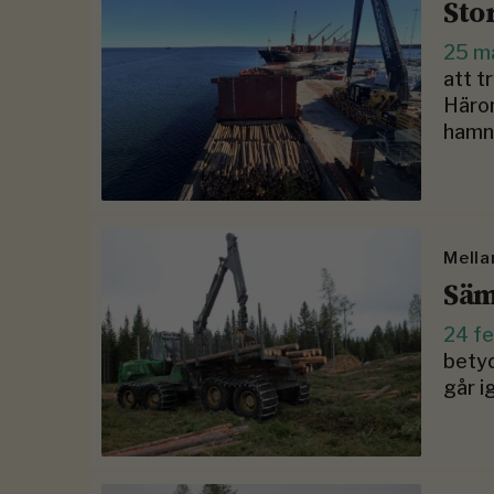
Stor
25 m
att 
Härom
hamn
Mella
Säm
24 fe
betyd
går i