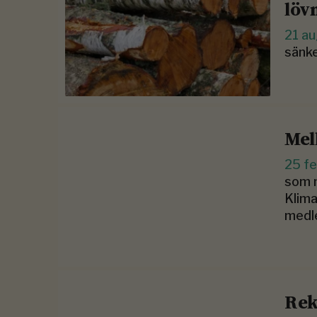
löv
21 a
sänke
Mel
25 f
som m
Klima
medl
Rek