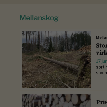
Mellanskog
Mella
Sto
vir
17 ju
sort
samma
Pri