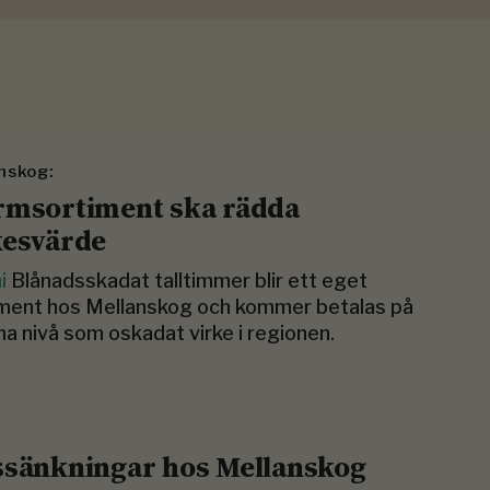
nskog:
rmsortiment ska rädda
kesvärde
ni
Blånadsskadat talltimmer blir ett eget
iment hos Mellanskog och kommer betalas på
 nivå som oskadat virke i regionen.
ssänkningar hos Mellanskog