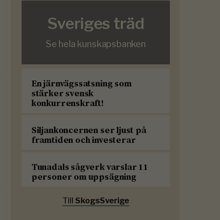
Sveriges träd
Se hela kunskapsbanken
En järnvägssatsning som
stärker svensk
konkurrenskraft!
Siljankoncernen ser ljust på
framtiden och investerar
Tunadals sågverk varslar 11
personer om uppsägning
Till
SkogsSverige