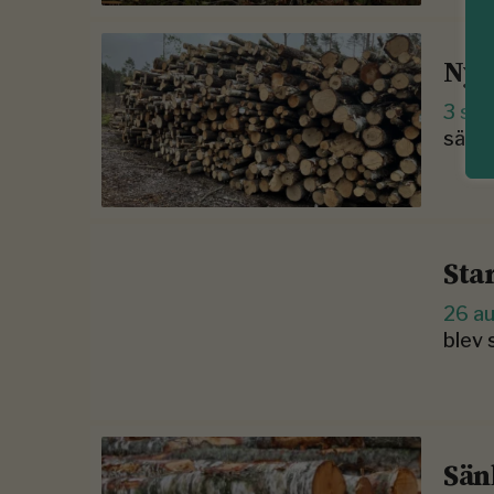
Nya
3 se
sänke
Sta
26 a
blev 
Sän