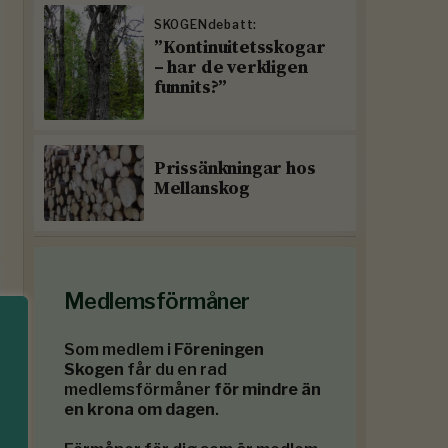
SKOGENdebatt:
”Kontinuitetsskogar
– har de verkligen
funnits?”
Prissänkningar hos
Mellanskog
Medlemsförmåner
Som medlem i
Föreningen
Skogen
får du en rad
medlemsförmåner
för mindre än
en krona om dagen
.