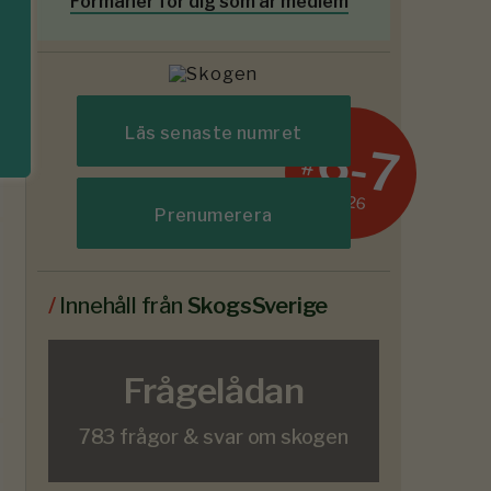
Förmåner för dig som är medlem
Läs senaste numret
6-7
#
2026
Prenumerera
/
Innehåll från
SkogsSverige
Frågelådan
783 frågor & svar om skogen