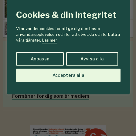
SKOGENdebatt:
”Kontinuitetsskogar – har de
Cookies & din integritet
verkligen funnits?”
Prissänkningar hos Mellanskog
Vi använder cookies för att ge dig den bästa
användarupplevelsen och för att utveckla och förbättra
våra tjänster.
Läs mer
Medlemsförmåner
Anpassa
Avvisa alla
Som medlem i
Föreningen Skogen
får du en rad
Acceptera alla
medlemsförmåner
för mindre än en krona om
dagen
.
Förmåner för dig som är medlem