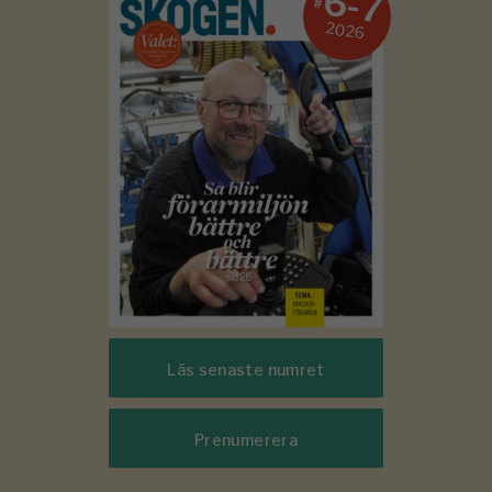
6-7
#
2026
Läs senaste numret
Prenumerera