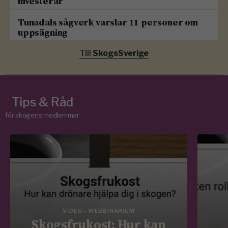
investerar
Tunadals sågverk varslar 11 personer om
uppsägning
Till
SkogsSverige
/
Tips & Råd
för skogens medlemmar
VIDEO - WEBBINARIUM
Skogsfrukost: Hur kan