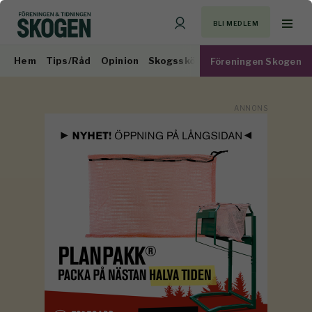
BLI MEDLEM
Hem
Tips/Råd
Opinion
Skogsskötsel
Virkesmarknad
Föreningen Skogen