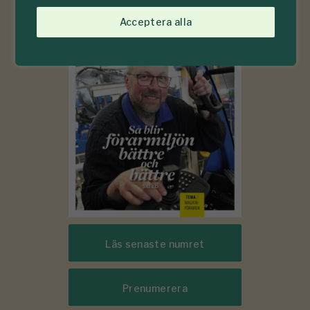
6-7
#
Acceptera alla
2026
Läs senaste numret
Prenumerera