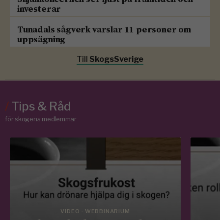
investerar
Tunadals sågverk varslar 11 personer om
uppsägning
Till
SkogsSverige
/
Tips & Råd
för skogens medlemmar
VIDEO - WEBBINARIUM