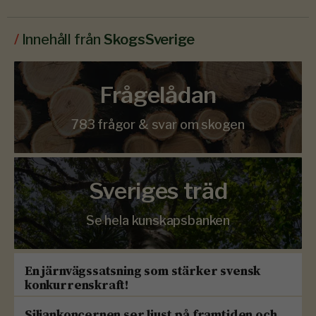
/
Innehåll från
SkogsSverige
Frågelådan
783 frågor & svar om skogen
Sveriges träd
Se hela kunskapsbanken
En järnvägssatsning som stärker svensk
konkurrenskraft!
Siljankoncernen ser ljust på framtiden och