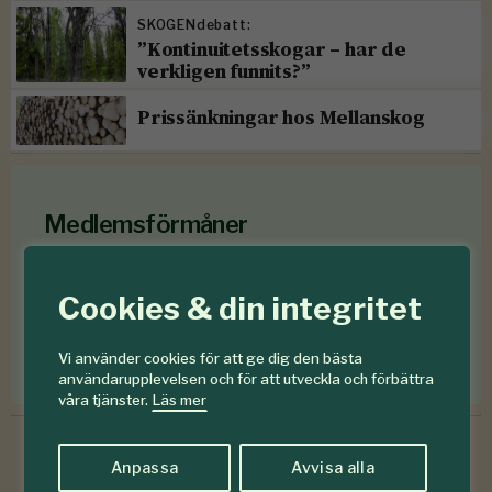
SKOGENdebatt:
”Kontinuitetsskogar – har de
verkligen funnits?”
Prissänkningar hos Mellanskog
Medlemsförmåner
Som medlem i
Föreningen Skogen
får du en rad
medlemsförmåner
för mindre än en krona om
Cookies & din integritet
dagen
.
Vi använder cookies för att ge dig den bästa
Förmåner för dig som är medlem
användarupplevelsen och för att utveckla och förbättra
våra tjänster.
Läs mer
Anpassa
Avvisa alla