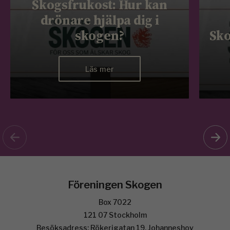
Skogsfrukost: Hur kan
drönare hjälpa dig i
skogen?
Sko
Läs mer
Föreningen Skogen
Box 7022
121 07 Stockholm
Besöksadress: Rökerigatan 19, Johanneshov