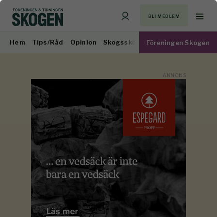
BLI MEDLEM
Hem
Tips/Råd
Opinion
Skogsskötsel
Virkesmarknad
Föreningen Skogen