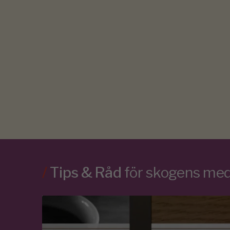
/
Tips & Råd
för skogens m