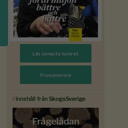
Läs senaste numret
Prenumerera
/
Innehåll från
SkogsSverige
Frågelådan