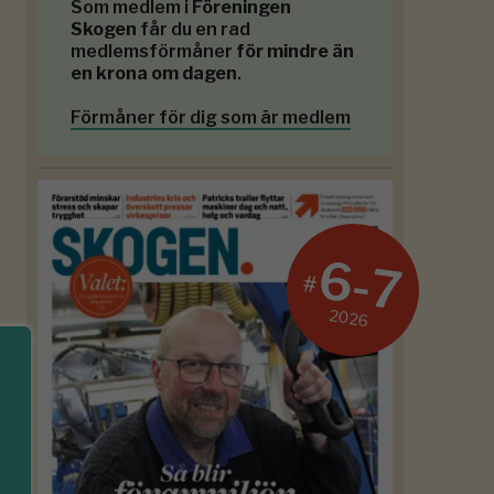
Som medlem i
Föreningen
Skogen
får du en rad
medlemsförmåner
för mindre än
en krona om dagen
.
Förmåner för dig som är medlem
6-7
#
2026