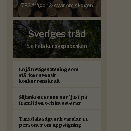
783 frågor & svar om skogen
Sveriges träd
Se hela kunskapsbanken
En järnvägssatsning som
stärker svensk
konkurrenskraft!
Siljankoncernen ser ljust på
framtiden och investerar
Tunadals sågverk varslar 11
personer om uppsägning