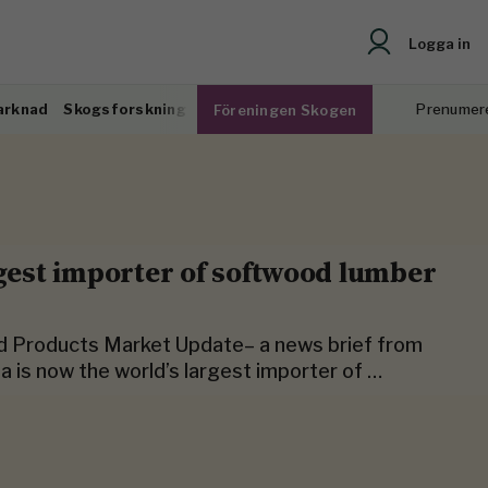
Logga in
arknad
Skogsforskning
Prenumer
Föreningen Skogen
rgest importer of softwood lumber
d Products Market Update– a news brief from
 is now the world’s largest importer of …