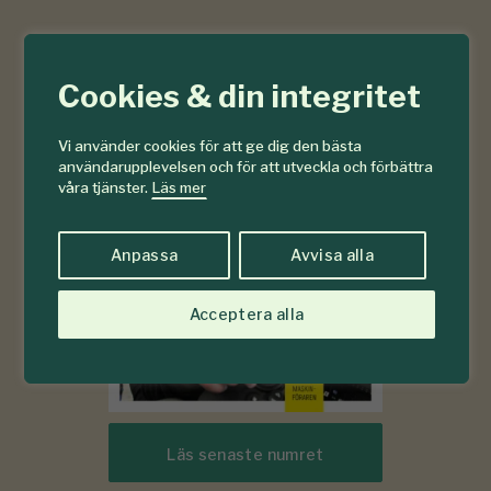
6-7
Cookies & din integritet
#
2026
Vi använder cookies för att ge dig den bästa
användarupplevelsen och för att utveckla och förbättra
våra tjänster.
Läs mer
Anpassa
Avvisa alla
Acceptera alla
Läs senaste numret