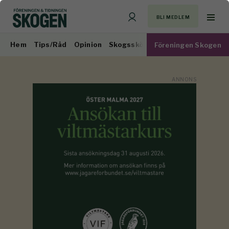
BLI MEDLEM
Hem
Tips/Råd
Opinion
Skogsskötsel
Virkesmarknad
Föreningen Skogen