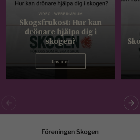
VIDEO - WEBBINARIUM
Skogsfrukost: Hur kan
drönare hjälpa dig i
skogen?
Sko
Läs mer
Föreningen Skogen