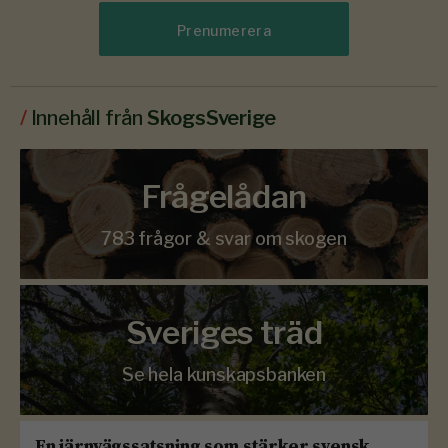
Prenumerera
/
Innehåll från
SkogsSverige
Frågelådan
783 frågor & svar om skogen
Sveriges träd
Se hela kunskapsbanken
En järnvägssatsning som stärker svensk