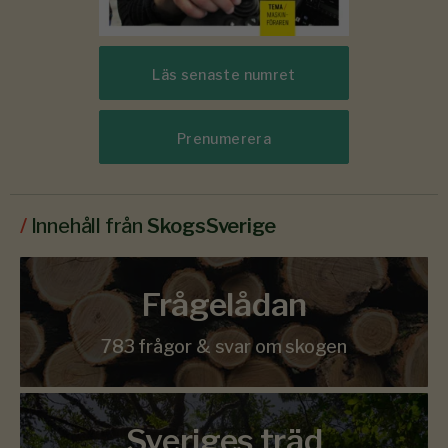
Läs senaste numret
Prenumerera
/
Innehåll från
SkogsSverige
Frågelådan
783 frågor & svar om skogen
Sveriges träd