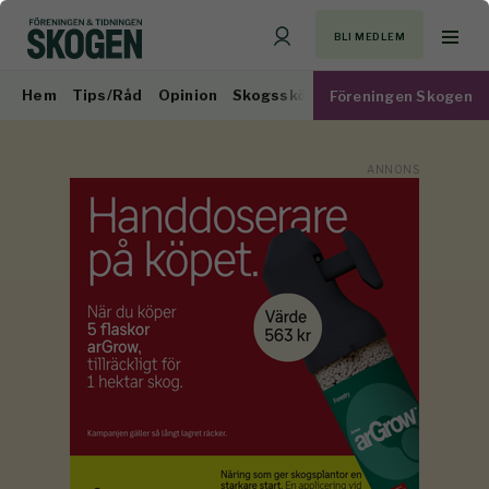
BLI MEDLEM
Hem
Tips/Råd
Opinion
Skogsskötsel
Virkesmarknad
Föreningen Skogen