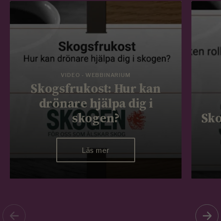
VIDEO - WEBBINARIUM
Skogsfrukost: Hur kan
drönare hjälpa dig i
skogen?
Sko
Läs mer