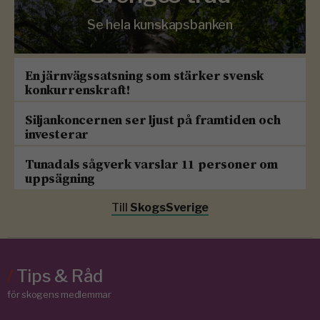
Se hela kunskapsbanken
En järnvägssatsning som stärker svensk
konkurrenskraft!
Siljankoncernen ser ljust på framtiden och
investerar
Tunadals sågverk varslar 11 personer om
uppsägning
Till
SkogsSverige
/
Tips & Råd
för skogens medlemmar