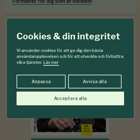
Förmåner för dig som är medlem
Cookies & din integritet
6-7
#
2026
Vi använder cookies för att ge dig den bästa
användarupplevelsen och för att utveckla och förbättra
våra tjänster.
Läs mer
Anpassa
Avvisa alla
Acceptera alla