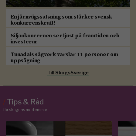
En järnvägssatsning som stärker svensk
konkurrenskraft!
Siljankoncernen ser ljust på framtiden och
investerar
Tunadals sågverk varslar 11 personer om
uppsägning
Till
SkogsSverige
/
Tips & Råd
för skogens medlemmar