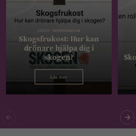
VIDEO - WEBBINARIUM
Skogsfrukost: Hur kan
drönare hjälpa dig i
skogen?
Sko
Läs mer