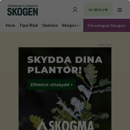
BLI MEDLEM
Hem
Tips/Råd
Opinion
Skogsskötsel
Virkesmarknad
Föreningen Skogen