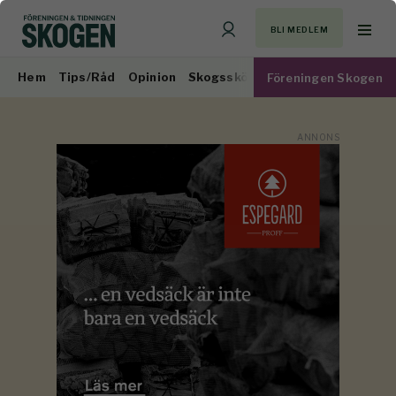
BLI MEDLEM
Hem
Tips/Råd
Opinion
Skogsskötsel
Virkesmarknad
Föreningen Skogen