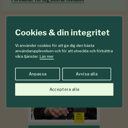
Cookies & din integritet
6-7
#
2026
Vi använder cookies för att ge dig den bästa
användarupplevelsen och för att utveckla och förbättra
våra tjänster.
Läs mer
Anpassa
Avvisa alla
Acceptera alla