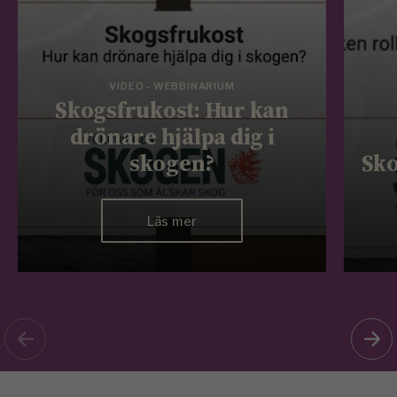
VIDEO - WEBBINARIUM
Skogsfrukost: Hur kan
drönare hjälpa dig i
skogen?
Sko
Läs mer