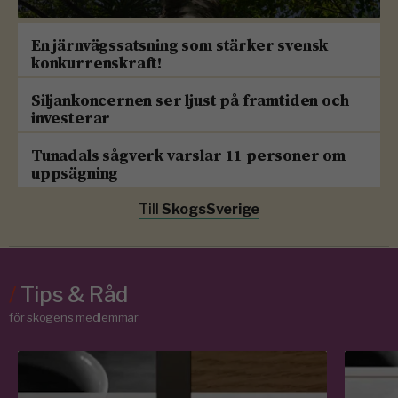
En järnvägssatsning som stärker svensk
konkurrenskraft!
Siljankoncernen ser ljust på framtiden och
investerar
Tunadals sågverk varslar 11 personer om
uppsägning
Till
SkogsSverige
/
Tips & Råd
för skogens medlemmar