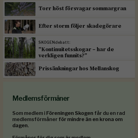
Torr höst försvagar sommargran
Efter storm följer skadegörare
SKOGENdebatt:
”Kontinuitetsskogar – har de
verkligen funnits?”
Prissänkningar hos Mellanskog
Medlemsförmåner
Som medlem i
Föreningen Skogen
får du en rad
medlemsförmåner
för mindre än en krona om
dagen
.
Förmåner för dig som är medlem