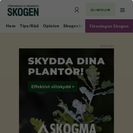
BLI MEDLEM
Hem
Tips/Råd
Opinion
Skogsskötsel
Virkesmarknad
Föreningen Skogen