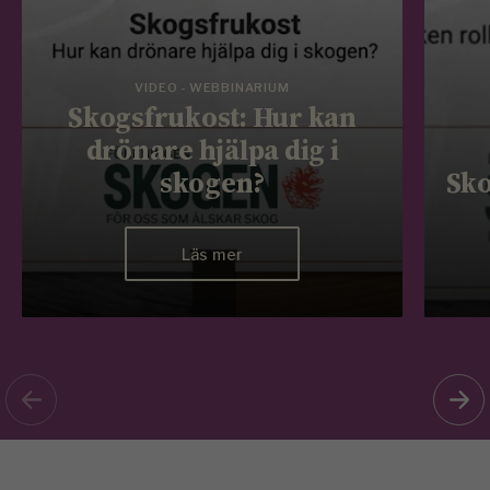
VIDEO - WEBBINARIUM
Skogsfrukost: Hur kan
drönare hjälpa dig i
skogen?
Sko
Läs mer