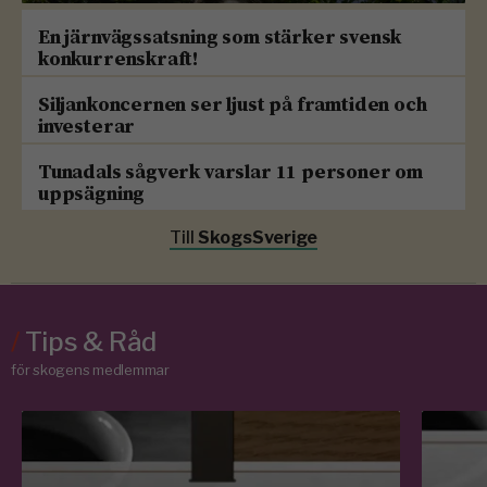
En järnvägssatsning som stärker svensk
konkurrenskraft!
Siljankoncernen ser ljust på framtiden och
investerar
Tunadals sågverk varslar 11 personer om
uppsägning
Till
SkogsSverige
/
Tips & Råd
för skogens medlemmar