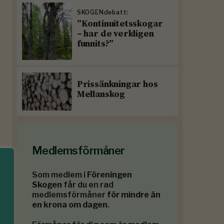
SKOGENdebatt:
”Kontinuitetsskogar
– har de verkligen
funnits?”
Prissänkningar hos
Mellanskog
Medlemsförmåner
Som medlem i
Föreningen
Skogen
får du en rad
medlemsförmåner
för mindre än
en krona om dagen
.