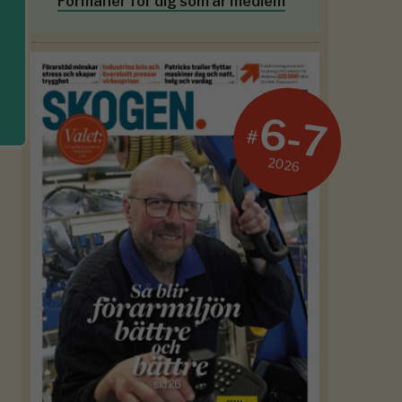
Förmåner för dig som är medlem
6-7
#
2026