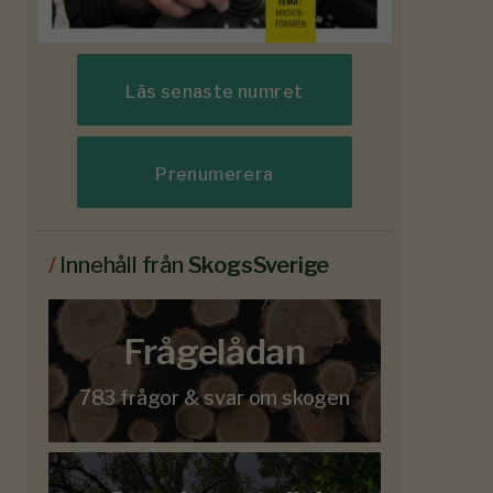
Läs senaste numret
Prenumerera
/
Innehåll från
SkogsSverige
Frågelådan
783 frågor & svar om skogen