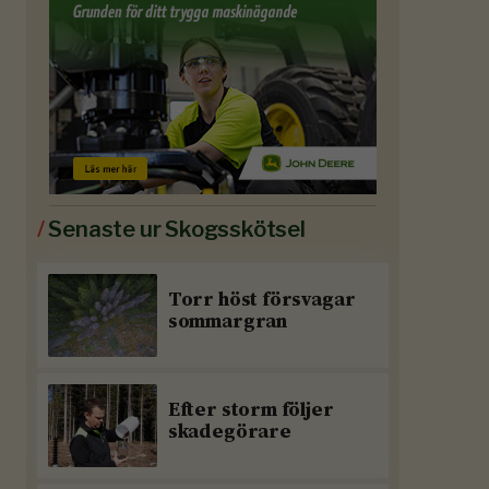
/
Senaste ur Skogsskötsel
Torr höst försvagar
sommargran
Efter storm följer
skadegörare