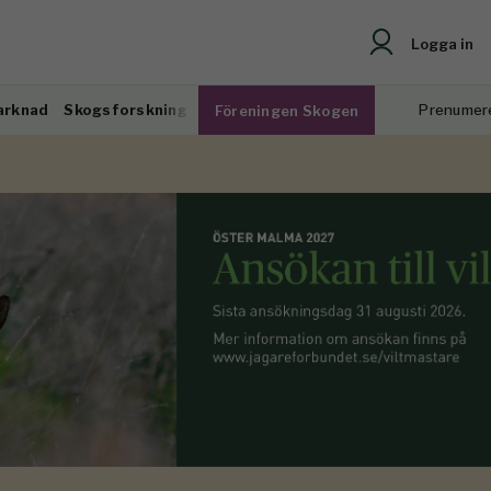
Logga in
arknad
Skogsforskning
Prenumer
Föreningen Skogen