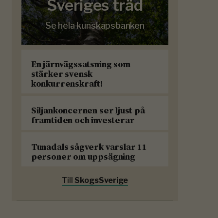
Sveriges träd
Se hela kunskapsbanken
En järnvägssatsning som
stärker svensk
konkurrenskraft!
Siljankoncernen ser ljust på
framtiden och investerar
Tunadals sågverk varslar 11
personer om uppsägning
Till
SkogsSverige