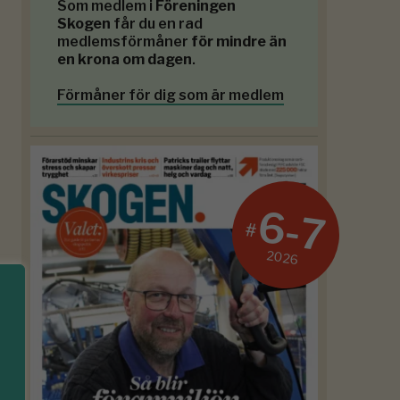
Som medlem i
Föreningen
Skogen
får du en rad
medlemsförmåner
för mindre än
en krona om dagen
.
Förmåner för dig som är medlem
6-7
#
2026