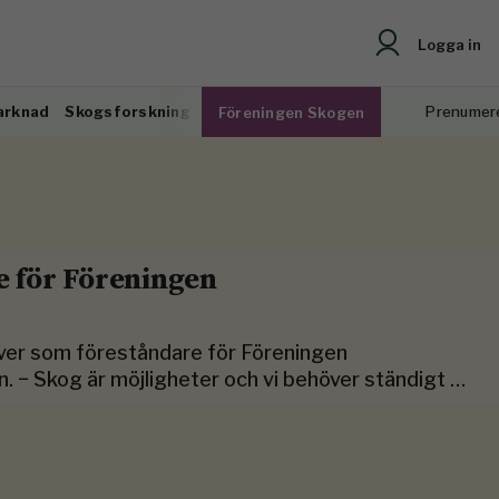
Logga in
arknad
Skogsforskning
Prenumer
Föreningen Skogen
e för Föreningen
 över som föreståndare för Föreningen
. − Skog är möjligheter och vi behöver ständigt …