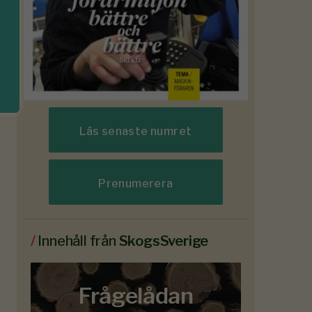
Läs senaste numret
Prenumerera
/
Innehåll från
SkogsSverige
Frågelådan