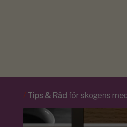
/
Tips & Råd
för skogens m