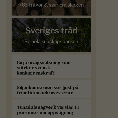
783 frågor & svar om skogen
Sveriges träd
Se hela kunskapsbanken
En järnvägssatsning som
stärker svensk
konkurrenskraft!
Siljankoncernen ser ljust på
framtiden och investerar
Tunadals sågverk varslar 11
personer om uppsägning