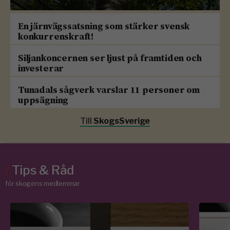
En järnvägssatsning som stärker svensk
konkurrenskraft!
Siljankoncernen ser ljust på framtiden och
investerar
Tunadals sågverk varslar 11 personer om
uppsägning
Till
SkogsSverige
/
Tips & Råd
för skogens medlemmar