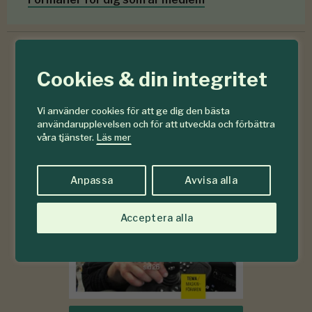
Cookies & din integritet
6-7
#
2026
Vi använder cookies för att ge dig den bästa
användarupplevelsen och för att utveckla och förbättra
våra tjänster.
Läs mer
Anpassa
Avvisa alla
Acceptera alla