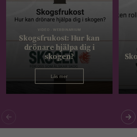
VIDEO - WEBBINARIUM
Skogsfrukost: Hur kan
drönare hjälpa dig i
skogen?
Sko
Läs mer