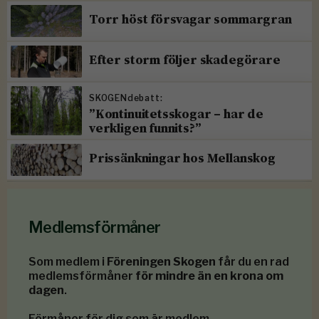
Torr höst försvagar sommargran
Efter storm följer skadegörare
SKOGENdebatt:
”Kontinuitetsskogar – har de
verkligen funnits?”
Prissänkningar hos Mellanskog
Medlemsförmåner
Som medlem i
Föreningen Skogen
får du en rad
medlemsförmåner
för mindre än en krona om
dagen
.
Förmåner för dig som är medlem