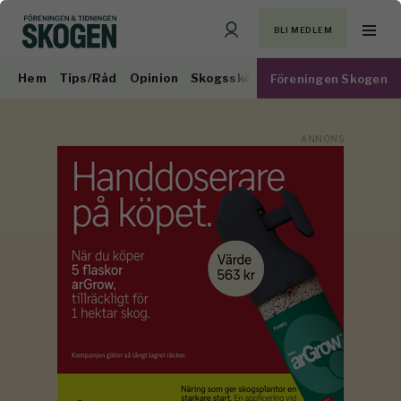
BLI MEDLEM
Hem
Tips/Råd
Opinion
Skogsskötsel
Virkesmarknad
Föreningen Skogen