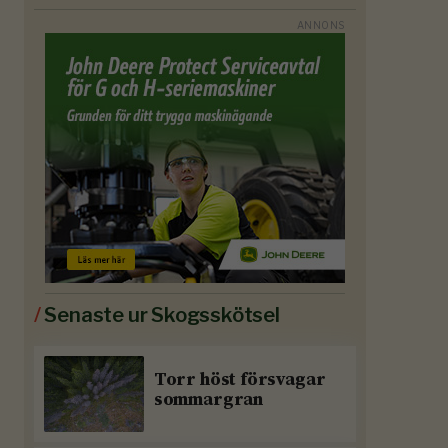
/
Senaste ur Skogsskötsel
Torr höst försvagar
sommargran