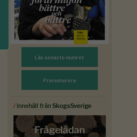
Läs senaste numret
Prenumerera
/
Innehåll från
SkogsSverige
Frågelådan