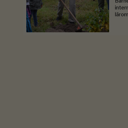
Barn
inter
lärom