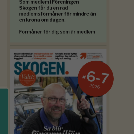
Som medlem i
Föreningen
Skogen
får du en rad
medlemsförmåner
för mindre än
en krona om dagen
.
Förmåner för dig som är medlem
6-7
#
2026