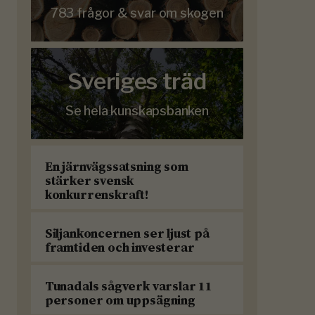
783 frågor & svar om skogen
Sveriges träd
Se hela kunskapsbanken
En järnvägssatsning som
stärker svensk
konkurrenskraft!
Siljankoncernen ser ljust på
framtiden och investerar
Tunadals sågverk varslar 11
personer om uppsägning