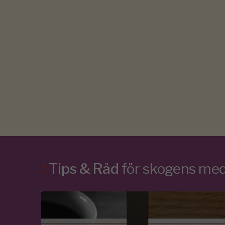
/
Tips & Råd
för skogens m