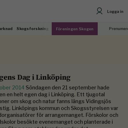
Logga in
arknad
Skogsforskning
Prenumer
Föreningen Skogen
gens Dag i Linköping
tober 2014
Söndagen den 21 september hade
n en helt egen dag i Linköping. Ett tjugotal
oner om skog och natur fanns längs Vidingsjös
stig. Linköpings kommun och Skogsstyrelsen var
organisatörer för arrangemanget. Förskolor och
skolor besökte evenemanget och planterade i