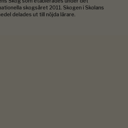
ens Skog som etablerades under det
nationella skogsåret 2011. Skogen i Skolans
edel delades ut till nöjda lärare.