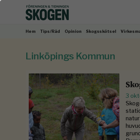
Hem
Tips/Råd
Opinion
Skogsskötsel
Virkesm
Linköpings Kommun
Sko
3 ok
Skoge
stati
natur
huvud
grund