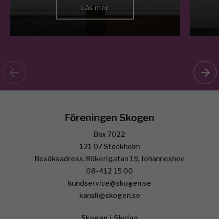
Läs mer
Föreningen Skogen
Box 7022
121 07 Stockholm
Besöksadress: Rökerigatan 19, Johanneshov
08-412 15 00
kundservice@skogen.se
kansli@skogen.se
Skogen i Skolan