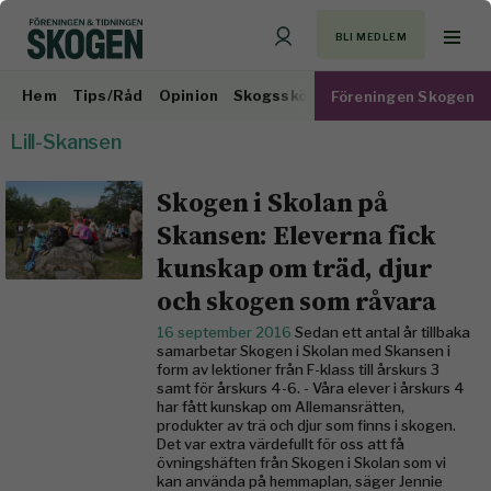
BLI MEDLEM
Hem
Tips/Råd
Opinion
Skogsskötsel
Virkesmarknad
Föreningen Skogen
Lill-Skansen
Skogen i Skolan på
Skansen: Eleverna fick
kunskap om träd, djur
och skogen som råvara
16 september 2016
Sedan ett antal år tillbaka
samarbetar Skogen i Skolan med Skansen i
form av lektioner från F-klass till årskurs 3
samt för årskurs 4-6. - Våra elever i årskurs 4
har fått kunskap om Allemansrätten,
produkter av trä och djur som finns i skogen.
Det var extra värdefullt för oss att få
övningshäften från Skogen i Skolan som vi
kan använda på hemmaplan, säger Jennie