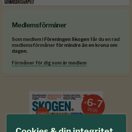
Medlemsförmåner
Som medlem i
Föreningen Skogen
får du en rad
medlemsförmåner
för mindre än en krona om
dagen
.
Förmåner för dig som är medlem
6-7
#
2026
Cookies & din integritet