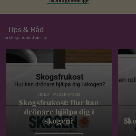
Till
SkogsSverige
/
Tips & Råd
för skogens medlemmar
VIDEO - WEBBINARIUM
Skogsfrukost: Hur kan
drönare hjälpa dig i
skogen?
Sko