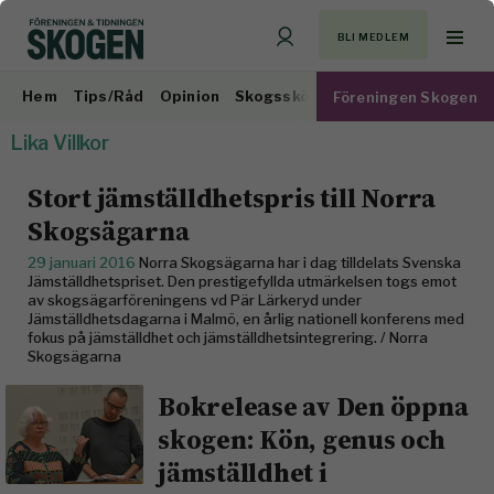
BLI MEDLEM
Hem
Tips/Råd
Opinion
Skogsskötsel
Virkesmarknad
Föreningen Skogen
Lika Villkor
Stort jämställdhetspris till Norra
Skogsägarna
29 januari 2016
Norra Skogsägarna har i dag tilldelats Svenska
Jämställdhetspriset. Den prestigefyllda utmärkelsen togs emot
av skogsägarföreningens vd Pär Lärkeryd under
Jämställdhetsdagarna i Malmö, en årlig nationell konferens med
fokus på jämställdhet och jämställdhetsintegrering. / Norra
Skogsägarna
Bokrelease av Den öppna
skogen: Kön, genus och
jämställdhet i