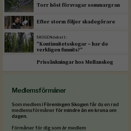
Torr höst försvagar sommargran
Efter storm följer skadegörare
SKOGENdebatt:
”Kontinuitetsskogar – har de
verkligen funnits?”
Prissänkningar hos Mellanskog
Medlemsförmåner
Som medlem i
Föreningen Skogen
får du en rad
medlemsförmåner
för mindre än en krona om
dagen
.
Förmåner för dig som är medlem