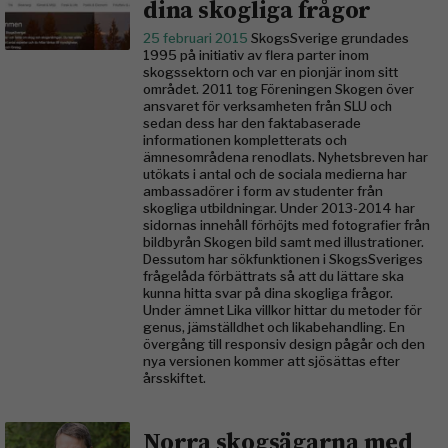
dina skogliga frågor
25 februari 2015
SkogsSverige grundades
1995 på initiativ av flera parter inom
skogssektorn och var en pionjär inom sitt
området. 2011 tog Föreningen Skogen över
ansvaret för verksamheten från SLU och
sedan dess har den faktabaserade
informationen kompletterats och
ämnesområdena renodlats. Nyhetsbreven har
utökats i antal och de sociala medierna har
ambassadörer i form av studenter från
skogliga utbildningar. Under 2013-2014 har
sidornas innehåll förhöjts med fotografier från
bildbyrån Skogen bild samt med illustrationer.
Dessutom har sökfunktionen i SkogsSveriges
frågelåda förbättrats så att du lättare ska
kunna hitta svar på dina skogliga frågor.
Under ämnet Lika villkor hittar du metoder för
genus, jämställdhet och likabehandling. En
övergång till responsiv design pågår och den
nya versionen kommer att sjösättas efter
årsskiftet.
Norra skogsägarna med