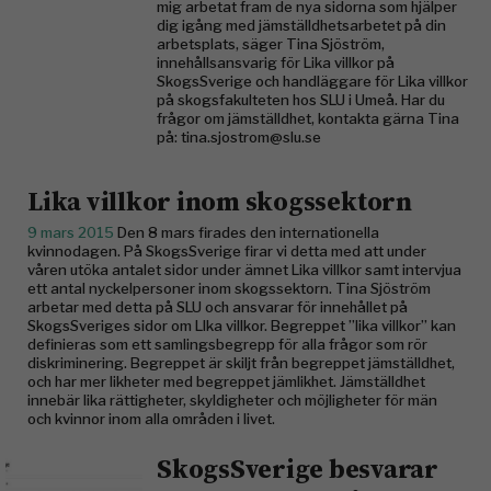
mig arbetat fram de nya sidorna som hjälper
dig igång med jämställdhetsarbetet på din
arbetsplats, säger Tina Sjöström,
innehållsansvarig för Lika villkor på
SkogsSverige och handläggare för Lika villkor
på skogsfakulteten hos SLU i Umeå. Har du
frågor om jämställdhet, kontakta gärna Tina
på: tina.sjostrom@slu.se
Lika villkor inom skogssektorn
9 mars 2015
Den 8 mars firades den internationella
kvinnodagen. På SkogsSverige firar vi detta med att under
våren utöka antalet sidor under ämnet Lika villkor samt intervjua
ett antal nyckelpersoner inom skogssektorn. Tina Sjöström
arbetar med detta på SLU och ansvarar för innehållet på
SkogsSveriges sidor om LIka villkor. Begreppet ”lika villkor” kan
definieras som ett samlingsbegrepp för alla frågor som rör
diskriminering. Begreppet är skiljt från begreppet jämställdhet,
och har mer likheter med begreppet jämlikhet. Jämställdhet
innebär lika rättigheter, skyldigheter och möjligheter för män
och kvinnor inom alla områden i livet.
SkogsSverige besvarar