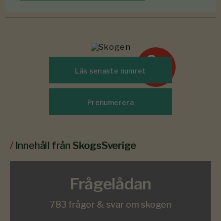
6-7
#
Läs senaste numret
2026
Prenumerera
/
Innehåll från
SkogsSverige
Frågelådan
783 frågor & svar om skogen