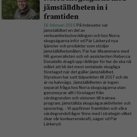
jämställdheten in i
framtiden
16 februari 2015
På Indexator var
jämställdhet en del av
verksamhetsutvecklingen och hos Norra
skogsägarna inför vd Pär Lärkeryd nya
tjänster och produkter som stödjer
jämställdhetsmålen. Pär har tillsammans med
HR-generalisten och vd-assistenten Rebecca
Donatello dragit upp riktlinjer för hur de ska nå
målet att bli det mest omtalade skogliga
företaget när det gäller jämställdhet.
Styrelsen har satt tidpunkten till 2017 och de
är nu halvvägs. Jämställdheten är ingen
separat fråga hos Norra skogsägarna utan
genomsyrar allt i företaget från
värdegrunden och visionen till trainee-
program, jämställda skogsägaraktiviteter och
sponsring. - Vi uppfinner framtiden och våra
värdegrundsfrågor finns med i strategin vilket
ökar vår konkurrenskraft, säger vd Pär
Lärkeryd.