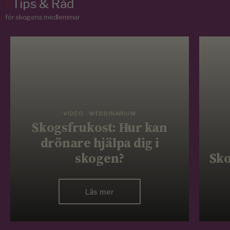
/
Tips & Råd
för skogens medlemmar
VIDEO - WEBBINARIUM
Skogsfrukost: Hur kan
drönare hjälpa dig i
skogen?
Sko
Läs mer