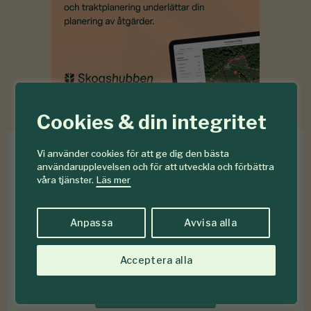
Cookies & din integritet
Vi använder cookies för att ge dig den bästa
Med
eSKOGEN
får du en
användarupplevelsen och för att utveckla och förbättra
nyhetsuppdatering till din e-
våra tjänster.
Läs mer
postadress. Helt gratis, en
gång i veckan.
Anpassa
Avvisa alla
Acceptera alla
Prenumerera