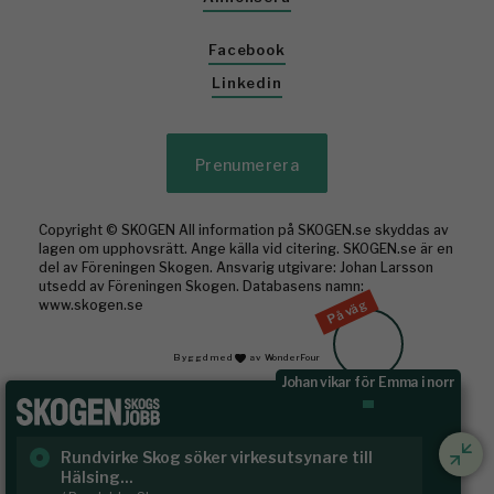
Facebook
Linkedin
Prenumerera
Copyright © SKOGEN All information på SKOGEN.se skyddas av
lagen om upphovsrätt. Ange källa vid citering. SKOGEN.se är en
del av Föreningen Skogen. Ansvarig utgivare: Johan Larsson
utsedd av Föreningen Skogen. Databasens namn:
På väg
www.skogen.se
Byggd med
av WonderFour
Johan vikar för Emma i norr
Rundvirke Skog söker virkesutsynare till
Sk
Hälsing...
/ S