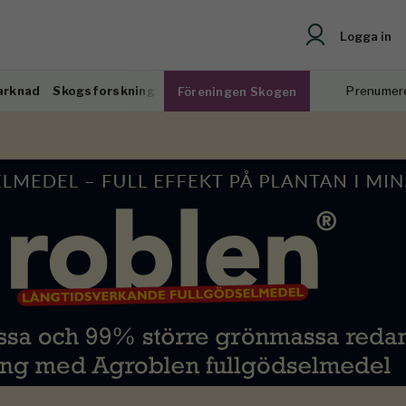
Logga in
arknad
Skogsforskning
Prenumer
Föreningen Skogen