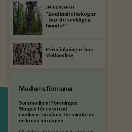
SKOGENdebatt:
”Kontinuitetsskogar
– har de verkligen
funnits?”
Prissänkningar hos
Mellanskog
Medlemsförmåner
Som medlem i
Föreningen
Skogen
får du en rad
medlemsförmåner
för mindre än
en krona om dagen
.