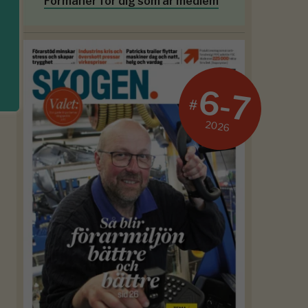
Förmåner för dig som är medlem
6-7
#
2026