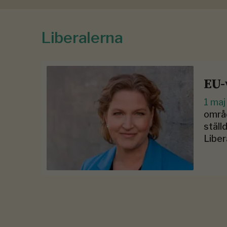
Liberalerna
EU-
1 ma
områd
ställ
Liber