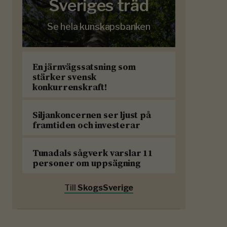
Sveriges träd
Se hela kunskapsbanken
En järnvägssatsning som
stärker svensk
konkurrenskraft!
Siljankoncernen ser ljust på
framtiden och investerar
Tunadals sågverk varslar 11
personer om uppsägning
Till
SkogsSverige