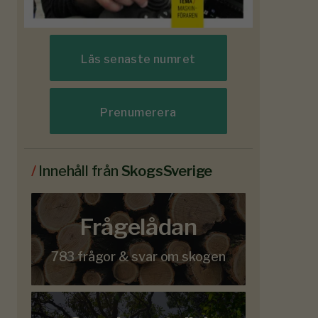
Läs senaste numret
Prenumerera
/
Innehåll från
SkogsSverige
Frågelådan
783 frågor & svar om skogen