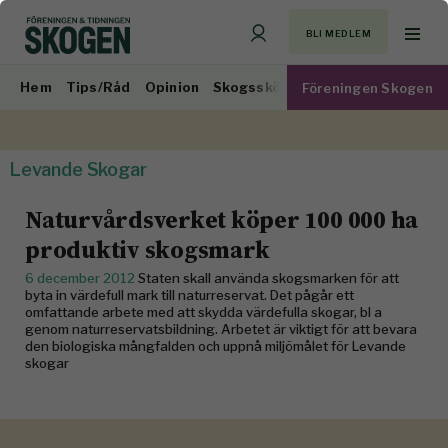
BLI MEDLEM
Hem
Tips/Råd
Opinion
Skogsskötsel
Virkesmarknad
Föreningen Skogen
Levande Skogar
Naturvårdsverket köper 100 000 ha
produktiv skogsmark
6 december 2012
Staten skall använda skogsmarken för att
byta in värdefull mark till naturreservat. Det pågår ett
omfattande arbete med att skydda värdefulla skogar, bl a
genom naturreservatsbildning. Arbetet är viktigt för att bevara
den biologiska mångfalden och uppnå miljömålet för Levande
skogar