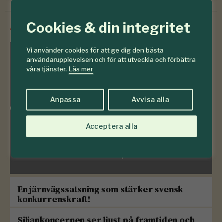
Cookies & din integritet
/
Innehåll från
SkogsSverige
Vi använder cookies för att ge dig den bästa
användarupplevelsen och för att utveckla och förbättra
Frågelådan
våra tjänster.
Läs mer
783 frågor & svar om skogen
Anpassa
Avvisa alla
Acceptera alla
Sveriges träd
Se hela kunskapsbanken
En järnvägssatsning som stärker svensk
konkurrenskraft!
Siljankoncernen ser ljust på framtiden och