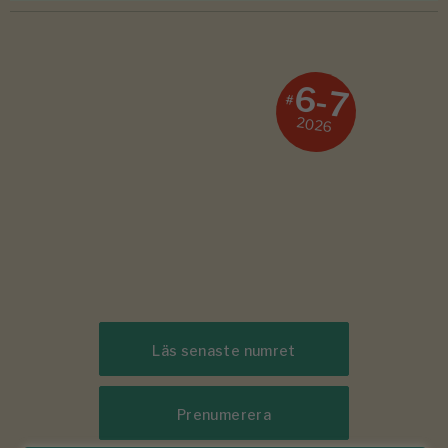
6-7
#
2026
Läs senaste numret
Prenumerera