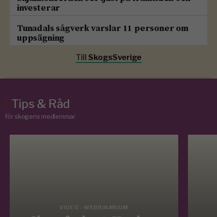
investerar
Tunadals sågverk varslar 11 personer om
uppsägning
Till
SkogsSverige
/
Tips & Råd
för skogens medlemmar
VIDEO - WEBBINARIUM