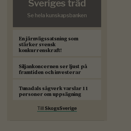
Sveriges träd
Se hela kunskapsbanken
En järnvägssatsning som
stärker svensk
konkurrenskraft!
Siljankoncernen ser ljust på
framtiden och investerar
Tunadals sågverk varslar 11
personer om uppsägning
Till
SkogsSverige