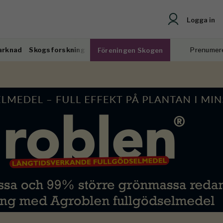
Logga in
arknad
Skogsforskning
Prenumer
Föreningen Skogen