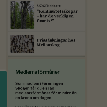
SKOGENdebatt:
”Kontinuitetsskogar
– har de verkligen
funnits?”
Prissänkningar hos
Mellanskog
Medlemsförmåner
Som medlem i
Föreningen
Skogen
får du en rad
medlemsförmåner
för mindre än
en krona om dagen
.