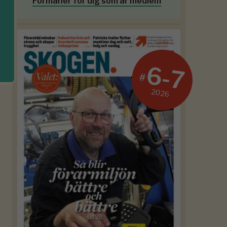
Förmåner för dig som är medlem
6-7
#
2026