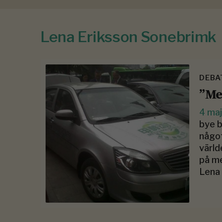
Lena Eriksson Sonebrimk
DEBA
”Me
4 ma
bye b
något
värld
på me
Lena 