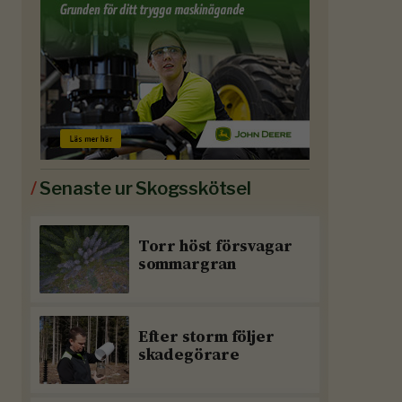
/
Senaste ur Skogsskötsel
Torr höst försvagar
sommargran
Efter storm följer
skadegörare