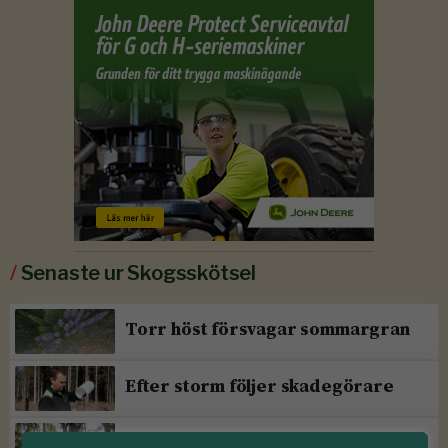
/
Senaste ur Skogsskötsel
Torr höst försvagar sommargran
Efter storm följer skadegörare
SKOGENdebatt: