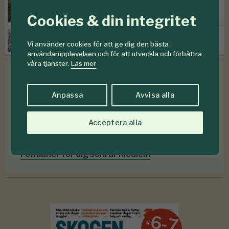
”Kontinuitetsskogar – har de
verkligen funnits?”
Cookies & din integritet
Prissänkningar hos Mellanskog
Vi använder cookies för att ge dig den bästa
användarupplevelsen och för att utveckla och förbättra
våra tjänster.
Läs mer
Medlemsförmåner
Anpassa
Avvisa alla
Som medlem i
Föreningen Skogen
får du en rad
Acceptera alla
medlemsförmåner
för mindre än en krona om
dagen
.
Förmåner för dig som är medlem
6-7
#