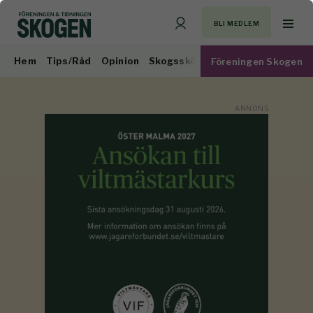
BLI MEDLEM
Hem
Tips/Råd
Opinion
Skogsskötsel
Virkesmarknad
Föreningen Skogen