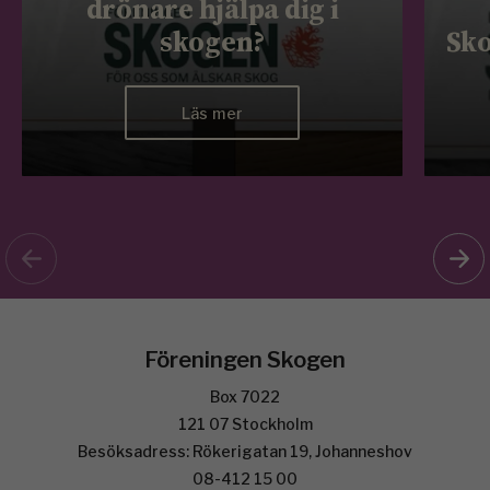
drönare hjälpa dig i
skogen?
Sko
Läs mer
Föreningen Skogen
Box 7022
121 07 Stockholm
Besöksadress: Rökerigatan 19, Johanneshov
08-412 15 00