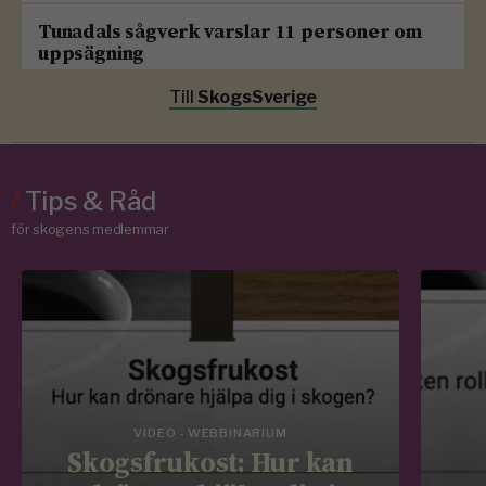
Tunadals sågverk varslar 11 personer om
uppsägning
Till
SkogsSverige
/
Tips & Råd
för skogens medlemmar
VIDEO - WEBBINARIUM
Skogsfrukost: Hur kan