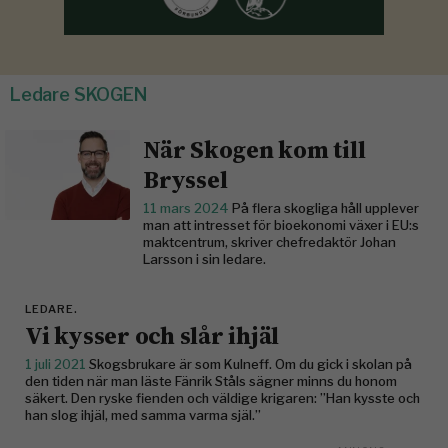
Ledare SKOGEN
När Skogen kom till
Bryssel
11 mars 2024
På flera skogliga håll upplever
man att intresset för bioekonomi växer i EU:s
maktcentrum, skriver chefredaktör Johan
Larsson i sin ledare.
LEDARE.
Vi kysser och slår ihjäl
1 juli 2021
Skogsbrukare är som Kulneff. Om du gick i skolan på
den tiden när man läste Fänrik Ståls sägner minns du honom
säkert. Den ryske fienden och väldige krigaren: ”Han kysste och
han slog ihjäl, med samma varma själ.”