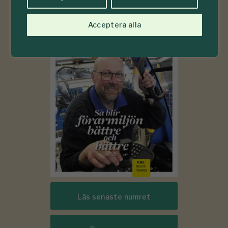
6-7
Acceptera alla
#
2026
Läs senaste numret