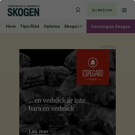
BLI MEDLEM
Hem
Tips/Råd
Opinion
Skogsskötsel
Virkesmarknad
Föreningen Skogen