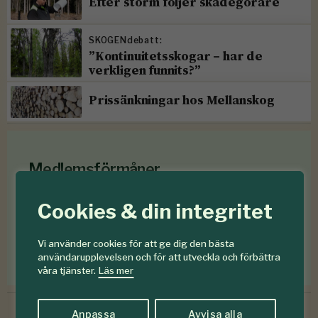
Efter storm följer skadegörare
SKOGENdebatt:
”Kontinuitetsskogar – har de
verkligen funnits?”
Prissänkningar hos Mellanskog
Medlemsförmåner
Som medlem i
Föreningen Skogen
får du en rad
Cookies & din integritet
medlemsförmåner
för mindre än en krona om
dagen
.
Vi använder cookies för att ge dig den bästa
användarupplevelsen och för att utveckla och förbättra
Förmåner för dig som är medlem
våra tjänster.
Läs mer
Anpassa
Avvisa alla