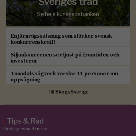
Sveriges träd
Se hela kunskapsbanken
En järnvägssatsning som stärker svensk
konkurrenskraft!
Siljankoncernen ser ljust på framtiden och
investerar
Tunadals sågverk varslar 11 personer om
uppsägning
Till
SkogsSverige
/
Tips & Råd
för skogens medlemmar