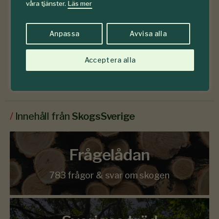
våra tjänster.
Läs mer
Anpassa
Avvisa alla
Läs senaste numret
Acceptera alla
Prenumerera
/
Innehåll från
SkogsSverige
Frågelådan
783 frågor & svar om skogen