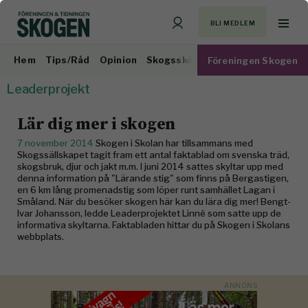
BLI MEDLEM
Hem
Tips/Råd
Opinion
Skogsskötsel
Virkesmarknad
Föreningen Skogen
Leaderprojekt
Lär dig mer i skogen
7 november 2014
Skogen i Skolan har tillsammans med
Skogssällskapet tagit fram ett antal faktablad om svenska träd,
skogsbruk, djur och jakt m.m. I juni 2014 sattes skyltar upp med
denna information på "Lärande stig" som finns på Bergastigen,
en 6 km lång promenadstig som löper runt samhället Lagan i
Småland. När du besöker skogen här kan du lära dig mer! Bengt-
Ivar Johansson, ledde Leaderprojektet Linné som satte upp de
informativa skyltarna. Faktabladen hittar du på Skogen i Skolans
webbplats.