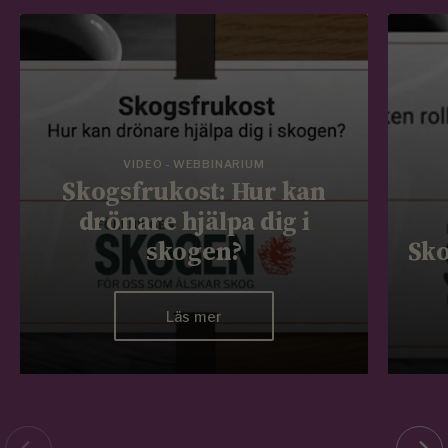
VIDEO - WEBBINARIUM
Skogsfrukost: Hur kan
drönare hjälpa dig i
skogen?
Sko
Läs mer