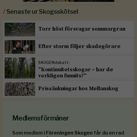
/
Senaste ur Skogsskötsel
Torr höst försvagar sommargran
Efter storm följer skadegörare
SKOGENdebatt:
”Kontinuitetsskogar – har de
verkligen funnits?”
Prissänkningar hos Mellanskog
Medlemsförmåner
Som medlem i
Föreningen Skogen
får du en rad