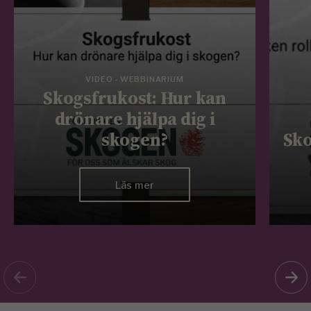
VIDEO - WEBBINARIUM
Skogsfrukost: Hur kan
drönare hjälpa dig i
skogen?
Sko
Läs mer