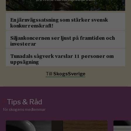
En järnvägssatsning som stärker svensk
konkurrenskraft!
Siljankoncernen ser ljust på framtiden och
investerar
Tunadals sågverk varslar 11 personer om
uppsägning
Till
SkogsSverige
/
Tips & Råd
för skogens medlemmar