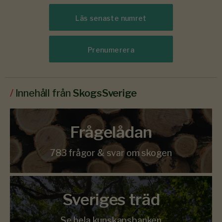
Läs senaste numret
Prenumerera
/
Innehåll från
SkogsSverige
Frågelådan
783 frågor & svar om skogen
Sveriges träd
Se hela kunskapsbanken