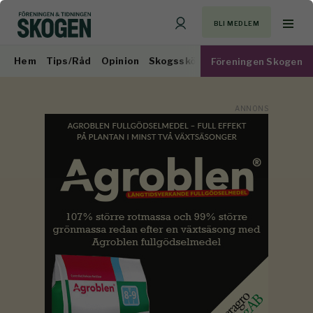
BLI MEDLEM
Hem
Tips/Råd
Opinion
Skogsskötsel
Virkesmarknad
Föreningen Skogen