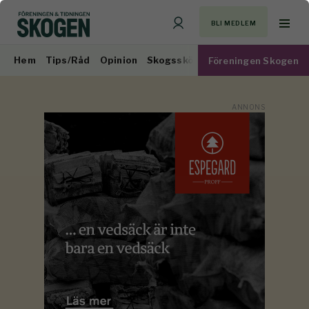
BLI MEDLEM
Hem
Tips/Råd
Opinion
Skogsskötsel
Virkesmarknad
Föreningen Skogen