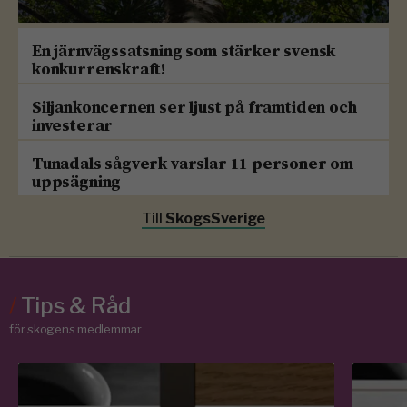
En järnvägssatsning som stärker svensk
konkurrenskraft!
Siljankoncernen ser ljust på framtiden och
investerar
Tunadals sågverk varslar 11 personer om
uppsägning
Till
SkogsSverige
/
Tips & Råd
för skogens medlemmar