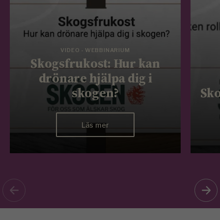
VIDEO - WEBBINARIUM
Skogsfrukost: Hur kan
drönare hjälpa dig i
skogen?
Sko
Läs mer