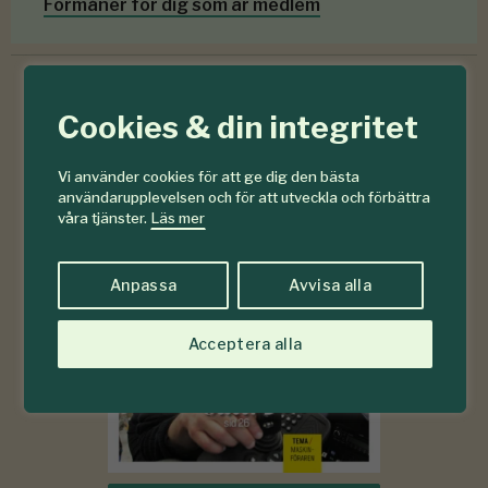
Förmåner för dig som är medlem
Cookies & din integritet
6-7
#
2026
Vi använder cookies för att ge dig den bästa
användarupplevelsen och för att utveckla och förbättra
våra tjänster.
Läs mer
Anpassa
Avvisa alla
Acceptera alla