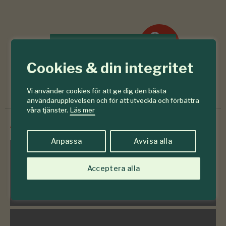
6-7
#
Läs senaste numret
2026
Cookies & din integritet
Prenumerera
Vi använder cookies för att ge dig den bästa
användarupplevelsen och för att utveckla och förbättra
våra tjänster.
Läs mer
/
Innehåll från
SkogsSverige
Anpassa
Avvisa alla
Frågelådan
Acceptera alla
783 frågor & svar om skogen