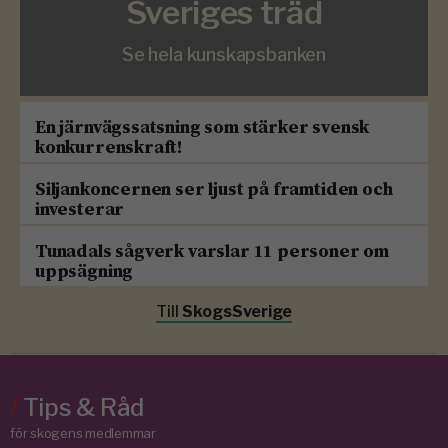
Sveriges träd
Se hela kunskapsbanken
En järnvägssatsning som stärker svensk
konkurrenskraft!
Siljankoncernen ser ljust på framtiden och
investerar
Tunadals sågverk varslar 11 personer om
uppsägning
Till
SkogsSverige
/
Tips & Råd
för skogens medlemmar