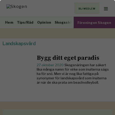
BLI MEDLEM
Hem
Tips/Råd
Opinion
Skogsskötsel
Virkesmarknad
Föreningen Skogen
Landskapsvård
Bygg ditt eget paradis
27 oktober 2020
Skogsnäringen har säkert
lika många namn för virke som inuiterna sägs
ha för snö. Men vi är nog lika fattiga på
synonymer för landskapsvård som inuiterna
är när de ska prata om beachvolleyboll.