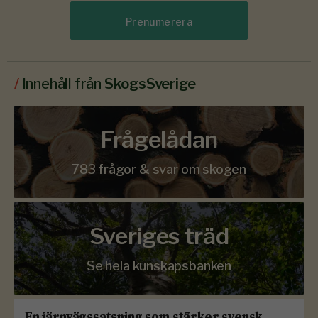
Prenumerera
/
Innehåll från
SkogsSverige
Frågelådan
783 frågor & svar om skogen
Sveriges träd
Se hela kunskapsbanken
En järnvägssatsning som stärker svensk