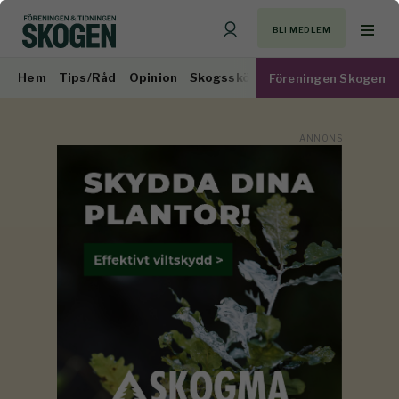
BLI MEDLEM
Hem
Tips/Råd
Opinion
Skogsskötsel
Virkesmarknad
Föreningen Skogen