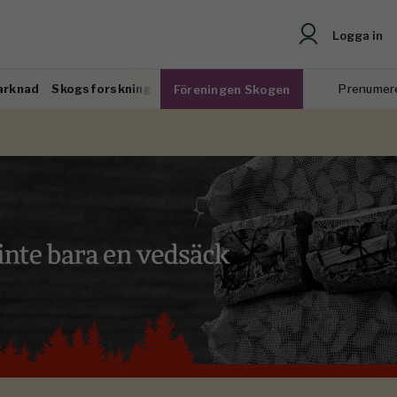
Logga in
arknad
Skogsforskning
Prenumer
Föreningen Skogen