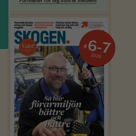
Förmåner för dig som är medlem
6-7
#
2026