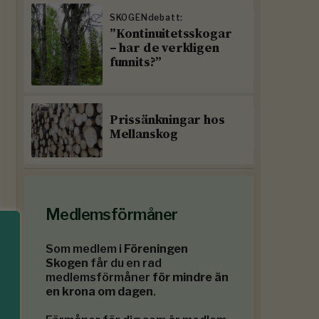
SKOGENdebatt:
”Kontinuitetsskogar
– har de verkligen
funnits?”
Prissänkningar hos
Mellanskog
Medlemsförmåner
Som medlem i
Föreningen
Skogen
får du en rad
medlemsförmåner
för mindre än
en krona om dagen
.