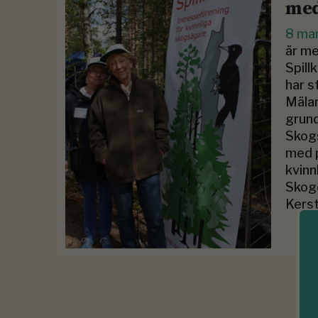
me
8 ma
är me
Spill
har s
Mälar
grund
Skogs
med p
kvinn
Skoge
Kerst