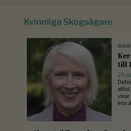
Kvinnliga Skogsägare
GULD
Ker
till
25 n
Dafnä
allti
visar
inte 