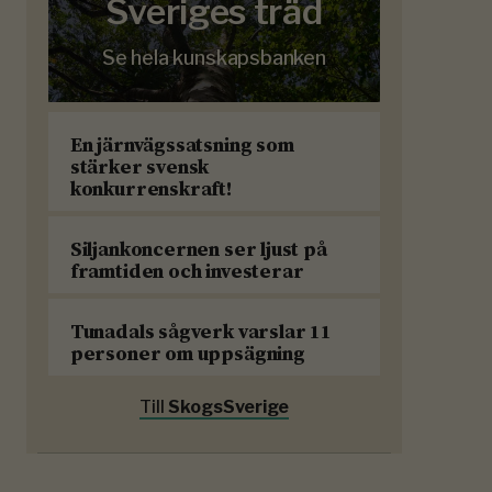
Sveriges träd
Se hela kunskapsbanken
En järnvägssatsning som
stärker svensk
konkurrenskraft!
Siljankoncernen ser ljust på
framtiden och investerar
Tunadals sågverk varslar 11
personer om uppsägning
Till
SkogsSverige