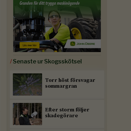
/
Senaste ur Skogsskötsel
Torr höst försvagar
sommargran
Efter storm följer
skadegörare