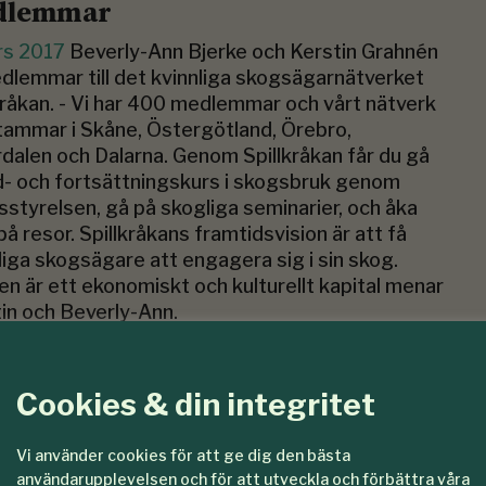
dlemmar
rs 2017
Beverly-Ann Bjerke och Kerstin Grahnén
dlemmar till det kvinnliga skogsägarnätverket
kråkan. - Vi har 400 medlemmar och vårt nätverk
tammar i Skåne, Östergötland, Örebro,
dalen och Dalarna. Genom Spillkråkan får du gå
- och fortsättningskurs i skogsbruk genom
styrelsen, gå på skogliga seminarier, och åka
å resor. Spillkråkans framtidsvision är att få
liga skogsägare att engagera sig i sin skog.
n är ett ekonomiskt och kulturellt kapital menar
in och Beverly-Ann.
Cookies & din integritet
Vi använder cookies för att ge dig den bästa
användarupplevelsen och för att utveckla och förbättra våra