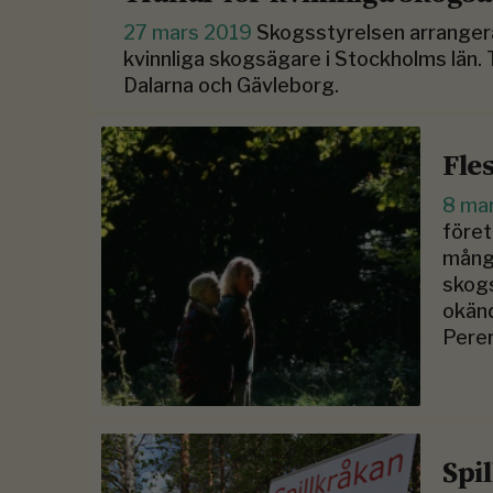
27 mars 2019
Skogsstyrelsen arrangera
kvinnliga skogsägare i Stockholms län. 
Dalarna och Gävleborg.
Fle
8 ma
föret
många
skogs
okänd
Perer
Spi