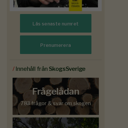
Läs senaste numret
Prenumerera
/
Innehåll från
SkogsSverige
Frågelådan
783 frågor & svar om skogen