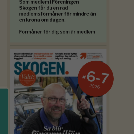
Som medlem i
Föreningen
Skogen
får du en rad
medlemsförmåner
för mindre än
en krona om dagen
.
Förmåner för dig som är medlem
6-7
#
2026