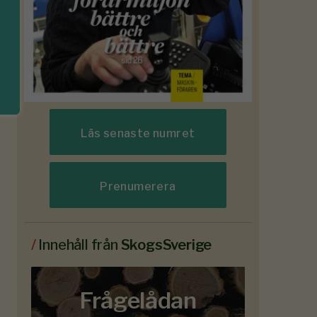
Läs senaste numret
Prenumerera
/
Innehåll från
SkogsSverige
Frågelådan