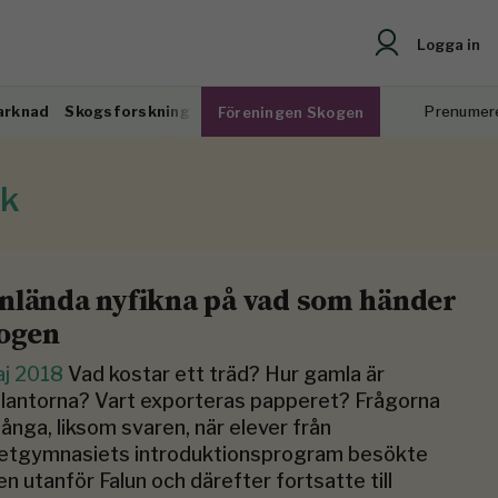
Logga in
arknad
Skogsforskning
Prenumer
Föreningen Skogen
uk
nlända nyfikna på vad som händer
kogen
aj 2018
Vad kostar ett träd? Hur gamla är
lantorna? Vart exporteras papperet? Frågorna
ånga, liksom svaren, när elever från
etgymnasiets introduktionsprogram besökte
n utanför Falun och därefter fortsatte till