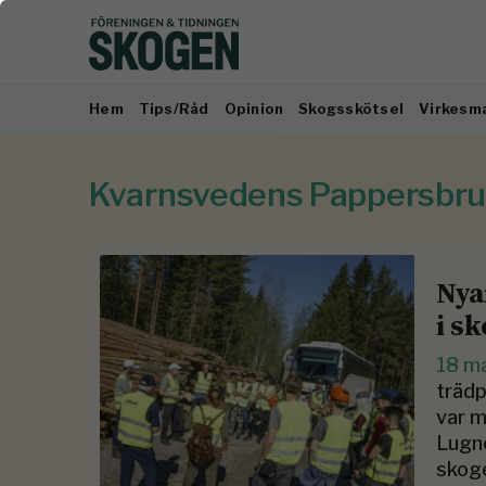
Hem
Tips/Råd
Opinion
Skogsskötsel
Virkesm
Kvarnsvedens Pappersbr
Nya
i s
18 m
trädp
var m
Lugn
skoge