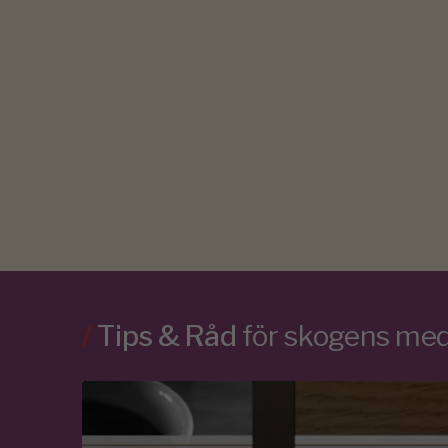
/
Tips & Råd
för skogens m