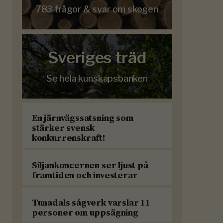
783 frågor & svar om skogen
Sveriges träd
Se hela kunskapsbanken
En järnvägssatsning som
stärker svensk
konkurrenskraft!
Siljankoncernen ser ljust på
framtiden och investerar
Tunadals sågverk varslar 11
personer om uppsägning