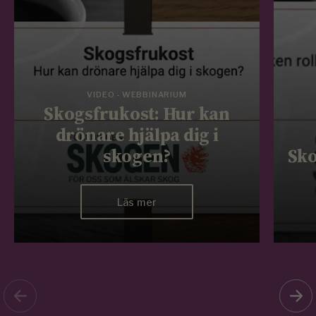
VIDEO - WEBBINARIUM
Skogsfrukost: Hur kan
drönare hjälpa dig i
skogen?
Sko
Läs mer