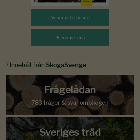
Läs senaste numret
Prenumerera
/
Innehåll från
SkogsSverige
Frågelådan
783 frågor & svar om skogen
Sveriges träd