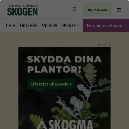
BLI MEDLEM
Hem
Tips/Råd
Opinion
Skogsskötsel
Virkesmarknad
Föreningen Skogen