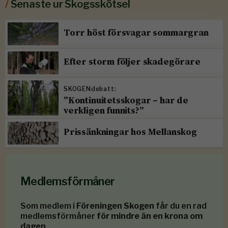
/
Senaste ur Skogsskötsel
Torr höst försvagar sommargran
Efter storm följer skadegörare
SKOGENdebatt:
”Kontinuitetsskogar – har de
verkligen funnits?”
Prissänkningar hos Mellanskog
Medlemsförmåner
Som medlem i
Föreningen Skogen
får du en rad
medlemsförmåner
för mindre än en krona om
dagen
.