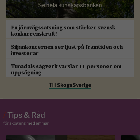
Se hela kunskapsbanken
En järnvägssatsning som stärker svensk
konkurrenskraft!
Siljankoncernen ser ljust på framtiden och
investerar
Tunadals sågverk varslar 11 personer om
uppsägning
Till
SkogsSverige
/
Tips & Råd
för skogens medlemmar