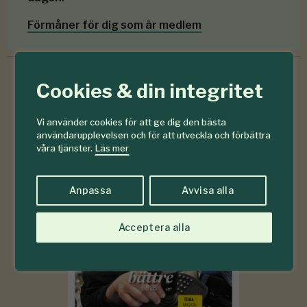
Förmåner för dig som är medlem
Cookies & din integritet
6-7
#
Vi använder cookies för att ge dig den bästa
2026
användarupplevelsen och för att utveckla och förbättra
våra tjänster.
Läs mer
Anpassa
Avvisa alla
Acceptera alla