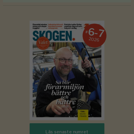
6-7
#
2026
Läs senaste numret