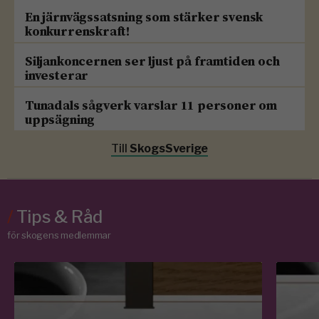
En järnvägssatsning som stärker svensk
konkurrenskraft!
Siljankoncernen ser ljust på framtiden och
investerar
Tunadals sågverk varslar 11 personer om
uppsägning
Till
SkogsSverige
/
Tips & Råd
för skogens medlemmar