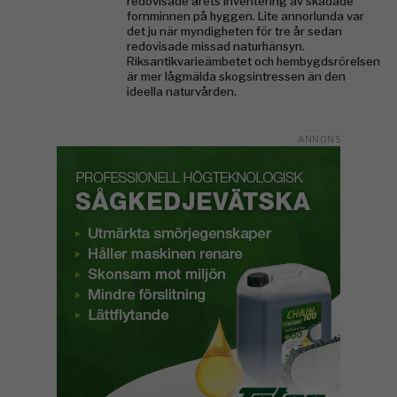
redovisade årets inventering av skadade
fornminnen på hyggen. Lite annorlunda var
det ju när myndigheten för tre år sedan
redovisade missad naturhänsyn.
Riksantikvarieämbetet och hembygdsrörelsen
är mer lågmälda skogsintressen än den
ideella naturvården.