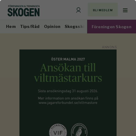
BLI MEDLEM
Hem
Tips/Råd
Opinion
Skogsskötsel
Virkesmarknad
Föreningen Skogen