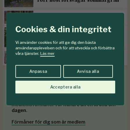
Efter storm följer skadegörare
Cookies & din integritet
SKOGENdebatt:
”Kontinuitetsskogar – har de
Vi använder cookies för att ge dig den bästa
verkligen funnits?”
användarupplevelsen och för att utveckla och förbättra
våra tjänster.
Läs mer
Prissänkningar hos Mellanskog
Anpassa
Avvisa alla
Medlemsförmåner
Acceptera alla
Som medlem i
Föreningen Skogen
får du en rad
medlemsförmåner
för mindre än en krona om
dagen
.
Förmåner för dig som är medlem