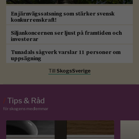
En järnvägssatsning som stärker svensk
konkurrenskraft!
Siljankoncernen ser ljust på framtiden och
investerar
Tunadals sågverk varslar 11 personer om
uppsägning
Till
SkogsSverige
/
Tips & Råd
för skogens medlemmar