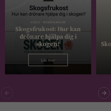
VIDEO - WEBBINARIUM
Skogsfrukost: Hur kan
drönare hjälpa dig i
skogen?
Sko
Läs mer