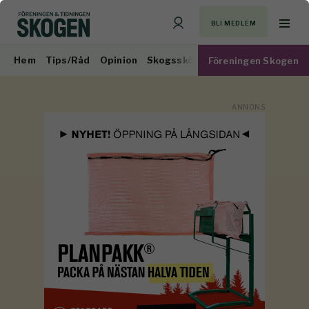
BLI MEDLEM
Hem
Tips/Råd
Opinion
Skogsskötsel
Virkesmarknad
Föreningen Skogen