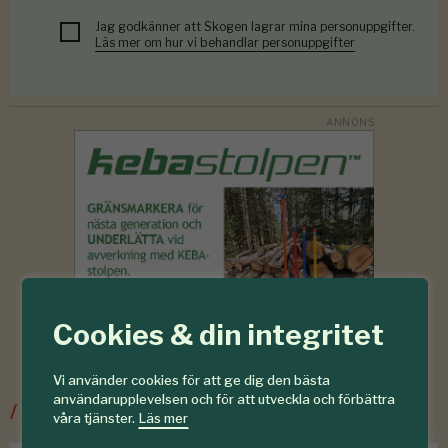
Jag godkänner att Skogen lagrar mina personuppgifter.
Läs mer om hur vi behandlar personuppgifter
Cookies & din integritet
Vi använder cookies för att ge dig den bästa
användarupplevelsen och för att utveckla och förbättra
/
Senaste ur Skogsskötsel
våra tjänster.
Läs mer