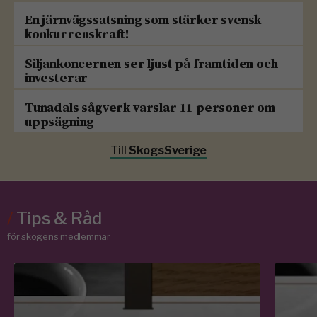
En järnvägssatsning som stärker svensk
konkurrenskraft!
Siljankoncernen ser ljust på framtiden och
investerar
Tunadals sågverk varslar 11 personer om
uppsägning
Till
SkogsSverige
/
Tips & Råd
för skogens medlemmar