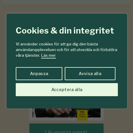
Cookies & din integritet
6-7
#
2026
Vi använder cookies för att ge dig den bästa
användarupplevelsen och för att utveckla och förbättra
våra tjänster.
Läs mer
Anpassa
Avvisa alla
Acceptera alla
Läs senaste numret