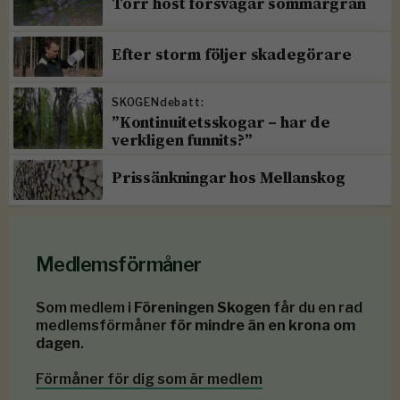
Torr höst försvagar sommargran
Efter storm följer skadegörare
SKOGENdebatt:
”Kontinuitetsskogar – har de
verkligen funnits?”
Prissänkningar hos Mellanskog
Medlemsförmåner
Som medlem i
Föreningen Skogen
får du en rad
medlemsförmåner
för mindre än en krona om
dagen
.
Förmåner för dig som är medlem