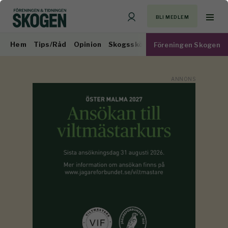
BLI MEDLEM
Hem
Tips/Råd
Opinion
Skogsskötsel
Virkesmarknad
Föreningen Skogen