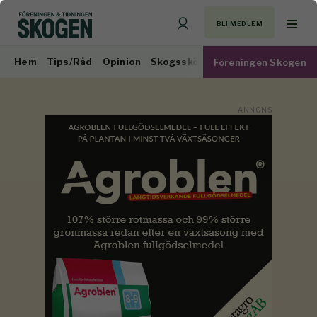
BLI MEDLEM
Hem
Tips/Råd
Opinion
Skogsskötsel
Virkesmarknad
Föreningen Skogen