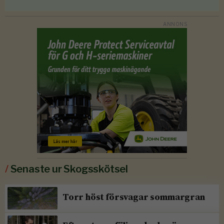
/
Senaste ur Skogsskötsel
Torr höst försvagar sommargran