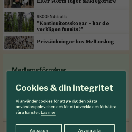
Efter storm följer skadegörare
SKOGENdebatt:
”Kontinuitetsskogar – har de
verkligen funnits?”
Prissänkningar hos Mellanskog
Medlemsförmåner
Som medlem i
Föreningen Skogen
får du en rad
Cookies & din integritet
medlemsförmåner
för mindre än en krona om
dagen
.
Vi använder cookies för att ge dig den bästa
användarupplevelsen och för att utveckla och förbättra
Förmåner för dig som är medlem
våra tjänster.
Läs mer
Anpassa
Avvisa alla