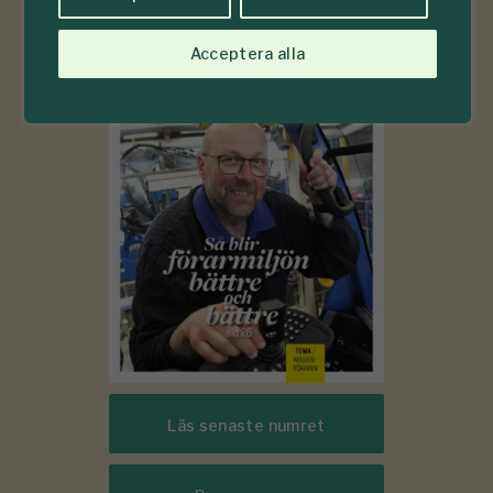
6-7
Acceptera alla
#
2026
Läs senaste numret