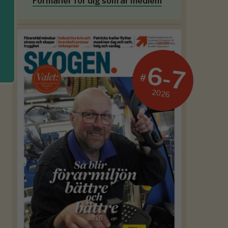
Förmåner för dig som är medlem
6-7
#
2026