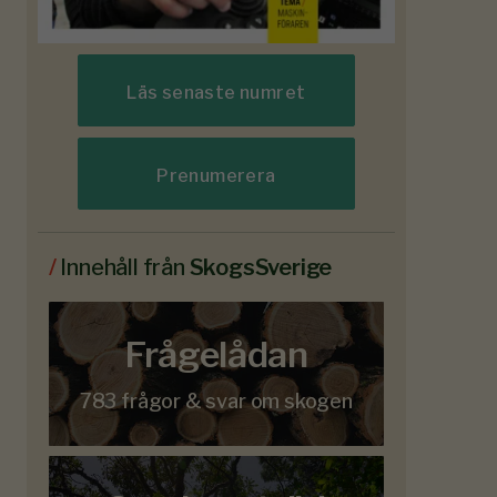
Läs senaste numret
Prenumerera
/
Innehåll från
SkogsSverige
Frågelådan
783 frågor & svar om skogen