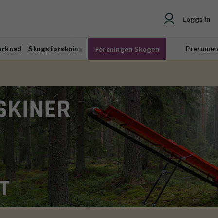
Logga in
arknad
Skogsforskning
Prenumer
Föreningen Skogen