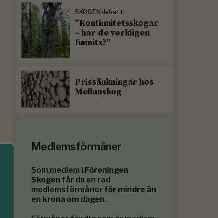
SKOGENdebatt:
”Kontinuitetsskogar
– har de verkligen
funnits?”
Prissänkningar hos
Mellanskog
Medlemsförmåner
Som medlem i
Föreningen
Skogen
får du en rad
medlemsförmåner
för mindre än
en krona om dagen
.