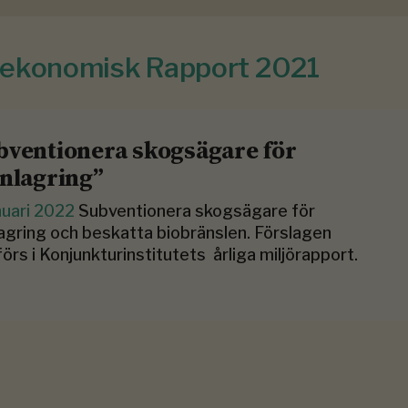
jöekonomisk Rapport 2021
bventionera skogsägare för
inlagring”
nuari 2022
Subventionera skogsägare för
lagring och beskatta biobränslen. Förslagen
örs i Konjunkturinstitutets årliga miljörapport.