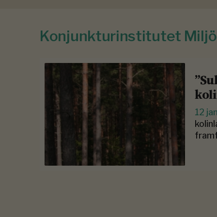
Konjunkturinstitutet Mil
”Su
kol
12 ja
kolin
framf