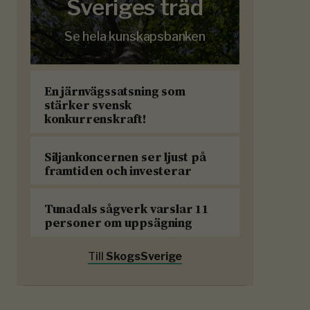
Sveriges träd
Se hela kunskapsbanken
En järnvägssatsning som
stärker svensk
konkurrenskraft!
Siljankoncernen ser ljust på
framtiden och investerar
Tunadals sågverk varslar 11
personer om uppsägning
Till
SkogsSverige