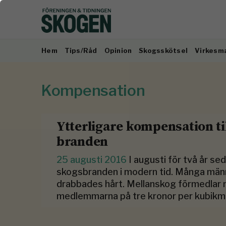
Hem
Tips/Råd
Opinion
Skogsskötsel
Virkesm
Kompensation
Ytterligare kompensation t
branden
25 augusti 2016
I augusti för två år s
skogsbranden i modern tid. Många männ
drabbades hårt. Mellanskog förmedlar n
medlemmarna på tre kronor per kubikmet