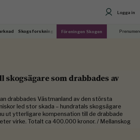
Logga in
arknad
Skogsforskning
Prenumer
Föreningen Skogen
ill skogsägare som drabbades av
edan drabbades Västmanland av den största
iskor led stor skada – hundratals skogsägare
u ut ytterligare kompensation till de drabbade
er virke. Totalt ca 400.000 kronor. / Mellanskog