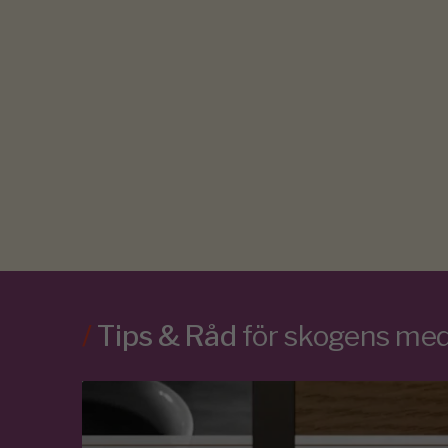
/
Tips & Råd
för skogens m