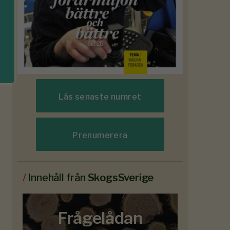
Läs senaste numret
Prenumerera
/
Innehåll från
SkogsSverige
Frågelådan