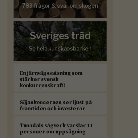
783 frågor & svar om skogen
Sveriges träd
Se hela kunskapsbanken
En järnvägssatsning som
stärker svensk
konkurrenskraft!
Siljankoncernen ser ljust på
framtiden och investerar
Tunadals sågverk varslar 11
personer om uppsägning