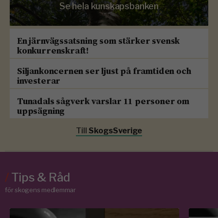
Se hela kunskapsbanken
En järnvägssatsning som stärker svensk
konkurrenskraft!
Siljankoncernen ser ljust på framtiden och
investerar
Tunadals sågverk varslar 11 personer om
uppsägning
Till
SkogsSverige
/
Tips & Råd
för skogens medlemmar