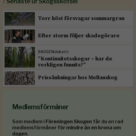
/
Senaste ur Skogsskötsel
Torr höst försvagar sommargran
Efter storm följer skadegörare
SKOGENdebatt:
”Kontinuitetsskogar – har de
verkligen funnits?”
Prissänkningar hos Mellanskog
Medlemsförmåner
Som medlem i
Föreningen Skogen
får du en rad
medlemsförmåner
för mindre än en krona om
dagen
.