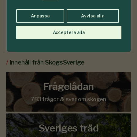
Anpassa
Avvisa alla
Läs senaste numret
Acceptera alla
Prenumerera
/
Innehåll från
SkogsSverige
Frågelådan
783 frågor & svar om skogen
Sveriges träd