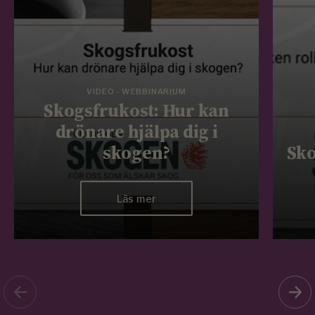
VIDEO - WEBBINARIUM
Skogsfrukost: Hur kan
drönare hjälpa dig i
skogen?
Sko
Läs mer