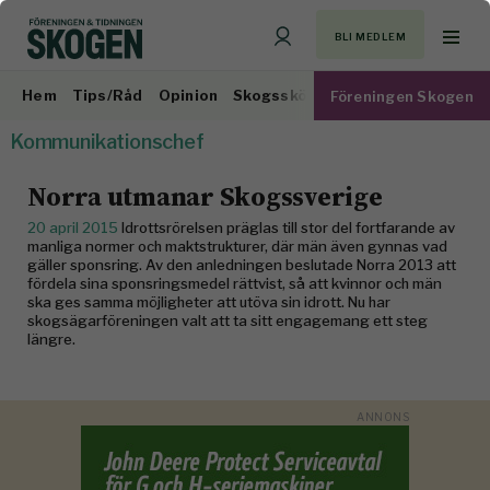
BLI MEDLEM
Hem
Tips/Råd
Opinion
Skogsskötsel
Virkesmarknad
Föreningen Skogen
Kommunikationschef
Norra utmanar Skogssverige
20 april 2015
Idrottsrörelsen präglas till stor del fortfarande av
manliga normer och maktstrukturer, där män även gynnas vad
gäller sponsring. Av den anledningen beslutade Norra 2013 att
fördela sina sponsringsmedel rättvist, så att kvinnor och män
ska ges samma möjligheter att utöva sin idrott. Nu har
skogsägarföreningen valt att ta sitt engagemang ett steg
längre.