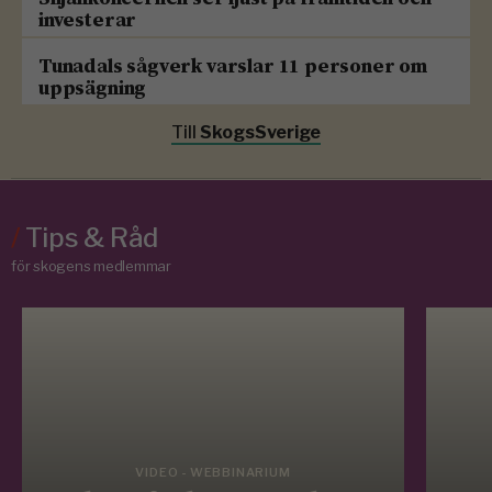
investerar
Tunadals sågverk varslar 11 personer om
uppsägning
Till
SkogsSverige
/
Tips & Råd
för skogens medlemmar
VIDEO - WEBBINARIUM