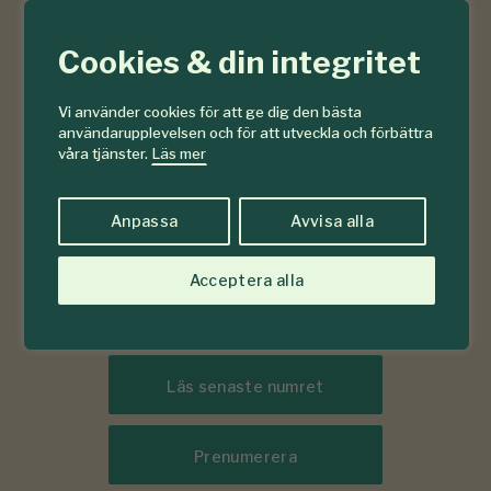
6-7
#
2026
Cookies & din integritet
Vi använder cookies för att ge dig den bästa
användarupplevelsen och för att utveckla och förbättra
våra tjänster.
Läs mer
Anpassa
Avvisa alla
Acceptera alla
Läs senaste numret
Prenumerera