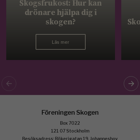
Skogsfrukost: Hur kan
drönare hjälpa dig i
skogen?
Sko
Läs mer
Föreningen Skogen
Box 7022
121 07 Stockholm
Besöksadress: Rökerigatan 19, Johanneshov