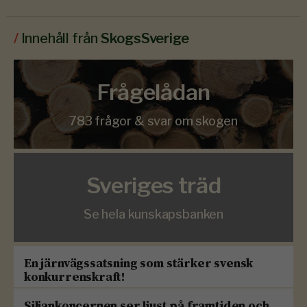
/
Innehåll från
SkogsSverige
Frågelådan
783 frågor & svar om skogen
Sveriges träd
Se hela kunskapsbanken
En järnvägssatsning som stärker svensk
konkurrenskraft!
Siljankoncernen ser ljust på framtiden och