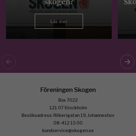
skogen?
Sko
Läs mer
Föreningen Skogen
Box 7022
121 07 Stockholm
Besöksadress: Rökerigatan 19, Johanneshov
08-412 15 00
kundservice@skogen.se