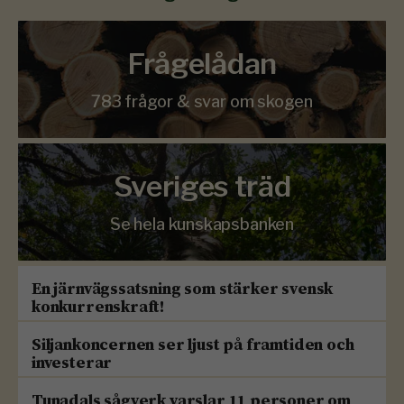
Frågelådan
783 frågor & svar om skogen
Sveriges träd
Se hela kunskapsbanken
En järnvägssatsning som stärker svensk
konkurrenskraft!
Siljankoncernen ser ljust på framtiden och
investerar
Tunadals sågverk varslar 11 personer om