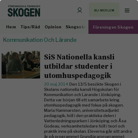
BLI MEDLEM
Hem
Tips/Råd
Opinion
Skogsskötsel
Virkesmarknad
Föreningen Skogen
Kommunikation Och Lärande
SiS Nationella kansli
utbildar studenter i
utomhuspedagogik
20 maj 2014
Den 13/5 besökte Skogen i
Skolans nationella kansli Högskolan för
Kommunikation och Lärande i Jönköping.
Detta var början till ett samarbete kring
utomhuspedagogik med fokus på skogen.
Maria Hammarsten, universitetsadjunkt
pedagogik, höll i den praktiska delen i
Vattenledningsparken i Jönköping och Åsa
Godeau, verksamhetsledare höll i teori och
praktik inne på skolan. Eleverna går sitt andra
år på programmet Grundlärarprogrammet