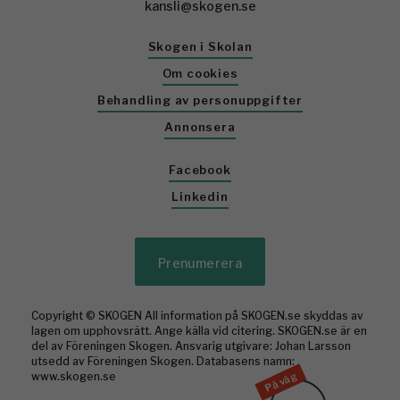
kansli@skogen.se
Skogen i Skolan
Om cookies
Behandling av personuppgifter
Annonsera
Facebook
Linkedin
Prenumerera
Copyright © SKOGEN All information på SKOGEN.se skyddas av
lagen om upphovsrätt. Ange källa vid citering. SKOGEN.se är en
del av Föreningen Skogen. Ansvarig utgivare: Johan Larsson
utsedd av Föreningen Skogen. Databasens namn:
På väg
www.skogen.se