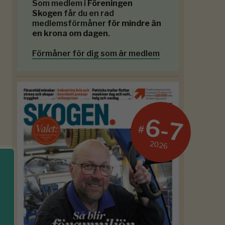
Som medlem i
Föreningen
Skogen
får du en rad
medlemsförmåner
för mindre än
en krona om dagen
.
Förmåner för dig som är medlem
6-7
#
2026