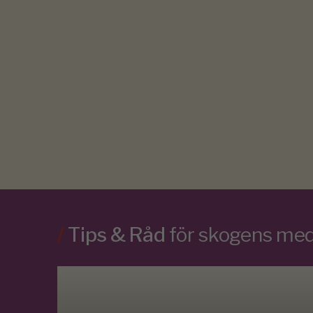
/
Tips & Råd
för skogens m