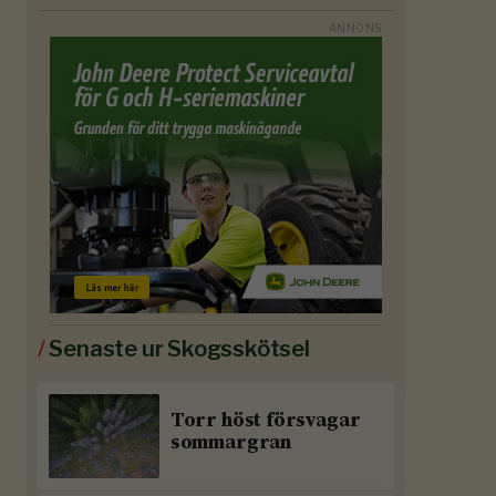
/
Senaste ur Skogsskötsel
Torr höst försvagar
sommargran