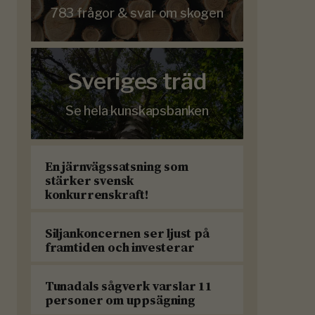
783 frågor & svar om skogen
Sveriges träd
Se hela kunskapsbanken
En järnvägssatsning som
stärker svensk
konkurrenskraft!
Siljankoncernen ser ljust på
framtiden och investerar
Tunadals sågverk varslar 11
personer om uppsägning