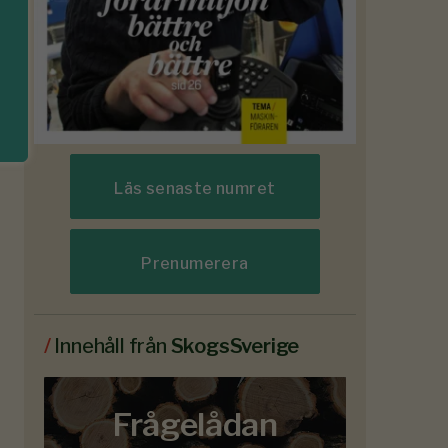
Läs senaste numret
Prenumerera
/
Innehåll från
SkogsSverige
Frågelådan