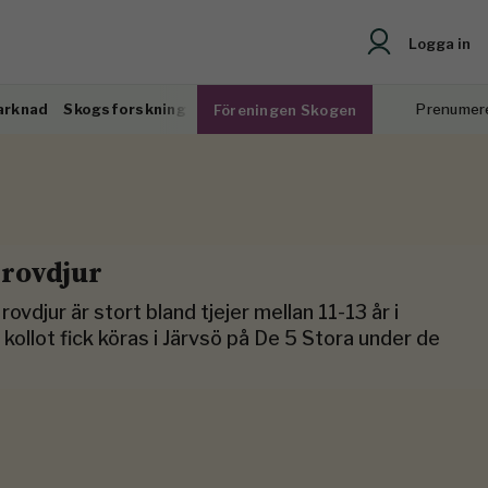
Logga in
arknad
Skogsforskning
Prenumer
Föreningen Skogen
 rovdjur
ovdjur är stort bland tjejer mellan 11-13 år i
 kollot fick köras i Järvsö på De 5 Stora under de