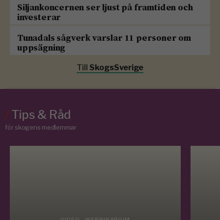
Siljankoncernen ser ljust på framtiden och
investerar
Tunadals sågverk varslar 11 personer om
uppsägning
Till
SkogsSverige
/
Tips & Råd
för skogens medlemmar
VIDEO - WEBBINARIUM