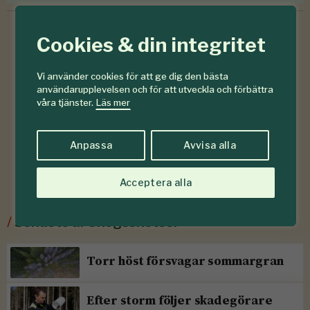
Cookies & din integritet
Vi använder cookies för att ge dig den bästa
användarupplevelsen och för att utveckla och förbättra
våra tjänster.
Läs mer
Anpassa
Avvisa alla
Acceptera alla
/
Senaste ur Skogsskötsel
Torr höst försvagar sommargran
Efter storm följer skadegörare