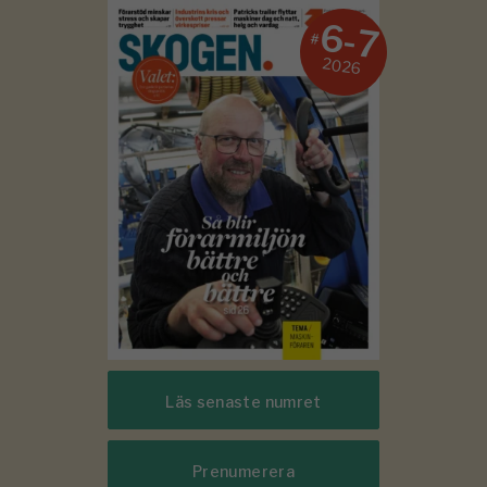
6-7
#
2026
Läs senaste numret
Prenumerera