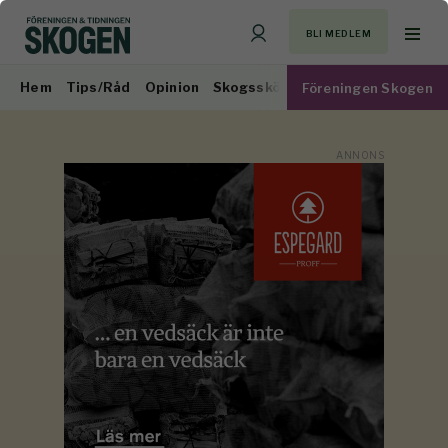
BLI MEDLEM
Hem
Tips/Råd
Opinion
Skogsskötsel
Virkesmarknad
Föreningen Skogen