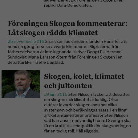
skriver Bengt Ek, Föreningen Skogen, i en
replik i Dala-Demokraten.
Föreningen Skogen kommenterar:
Låt skogen rädda klimatet
25 november 2015
Snart samlas världens länder i Paris för att
ännu en gång försöka avvärja klimathotet. Signalerna från
förberedelserna är inte lugnande, skriver Bengt Ek, Herman
Sundqvist, Marie Larsson-Stern från Föreningen Skogen i en
debattartikel i Gefle Dagblad.
Skogen, kolet, klimatet
och jultomten
18 juni 2015
Sten Nilsson tycker att debatten
om skogen och klimatet är luddig. Olika
aktörer lovordar skogen men har olika
systemsyn och beräkningsansats. I en lång
artikel argumenterar professor Sten Nilsson
vad han anser nödvändigt för att Sverige ska
få en kraftfull klimatpolitik där skogsnäringen
får en tydlig roll. Håll tillgodo.