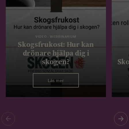
VIDEO - WEBBINARIUM
Skogsfrukost: Hur kan
drönare hjälpa dig i
skogen?
Sko
Läs mer