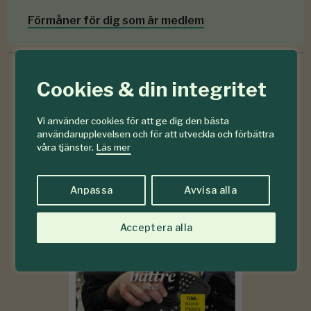
Förmåner för dig som är medlem
Cookies & din integritet
6-7
#
Vi använder cookies för att ge dig den bästa
2026
användarupplevelsen och för att utveckla och förbättra
våra tjänster.
Läs mer
Anpassa
Avvisa alla
Acceptera alla