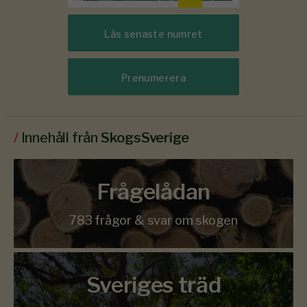
Läs senaste numret
Prenumerera
/
Innehåll från
SkogsSverige
Frågelådan
783 frågor & svar om skogen
Sveriges träd