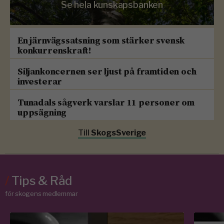
Se hela kunskapsbanken
En järnvägssatsning som stärker svensk
konkurrenskraft!
Siljankoncernen ser ljust på framtiden och
investerar
Tunadals sågverk varslar 11 personer om
uppsägning
Till
SkogsSverige
/
Tips & Råd
för skogens medlemmar