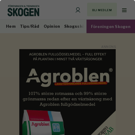
BLI MEDLEM
Hem
Tips/Råd
Opinion
Skogsskötsel
Virkesmarknad
Föreningen Skogen