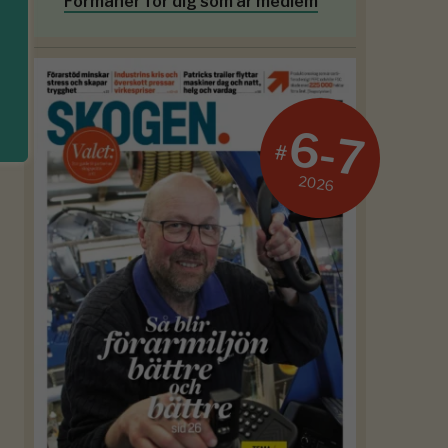
Förmåner för dig som är medlem
6-7
#
2026