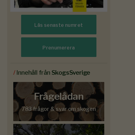
Läs senaste numret
Prenumerera
/
Innehåll från
SkogsSverige
Frågelådan
783 frågor & svar om skogen