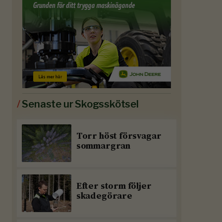
/
Senaste ur Skogsskötsel
Torr höst försvagar
sommargran
Efter storm följer
skadegörare