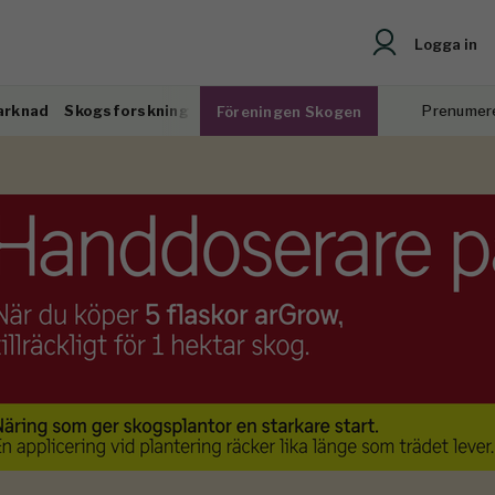
Logga in
arknad
Skogsforskning
Prenumer
Föreningen Skogen