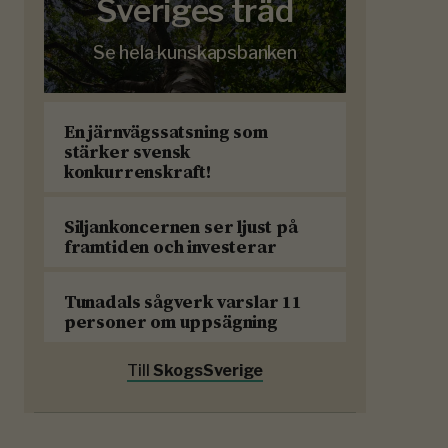
Sveriges träd
Se hela kunskapsbanken
En järnvägssatsning som
stärker svensk
konkurrenskraft!
Siljankoncernen ser ljust på
framtiden och investerar
Tunadals sågverk varslar 11
personer om uppsägning
Till
SkogsSverige