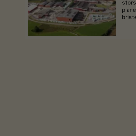
stors
plane
brist