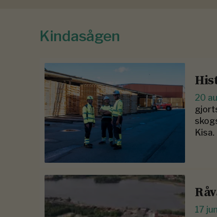
Kindasågen
His
20 a
gjort
skogs
Kisa.
Råv
17 ju