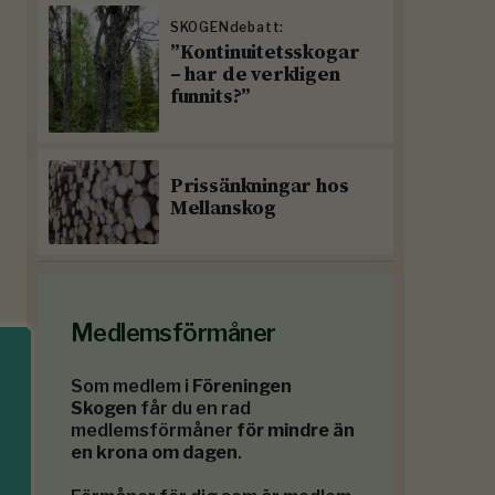
SKOGENdebatt:
”Kontinuitetsskogar
– har de verkligen
funnits?”
Prissänkningar hos
Mellanskog
Medlemsförmåner
Som medlem i
Föreningen
Skogen
får du en rad
medlemsförmåner
för mindre än
en krona om dagen
.