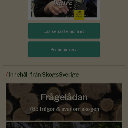
Läs senaste numret
Prenumerera
/
Innehåll från
SkogsSverige
Frågelådan
783 frågor & svar om skogen