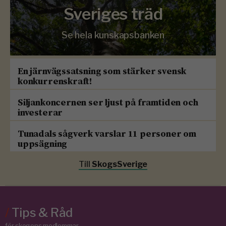
Sveriges träd
Se hela kunskapsbanken
En järnvägssatsning som stärker svensk
konkurrenskraft!
Siljankoncernen ser ljust på framtiden och
investerar
Tunadals sågverk varslar 11 personer om
uppsägning
Till
SkogsSverige
/
Tips & Råd
för skogens medlemmar