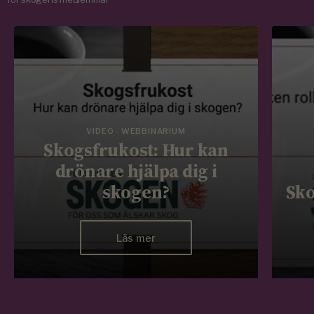
VIDEO - WEBBINARIUM
Skogsfrukost: Hur kan
drönare hjälpa dig i
skogen?
Sko
Läs mer