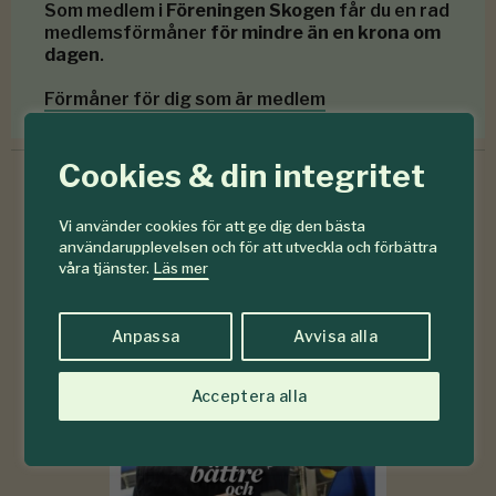
Som medlem i
Föreningen Skogen
får du en rad
medlemsförmåner
för mindre än en krona om
dagen
.
Förmåner för dig som är medlem
Cookies & din integritet
Vi använder cookies för att ge dig den bästa
6-7
#
användarupplevelsen och för att utveckla och förbättra
våra tjänster.
Läs mer
2026
Anpassa
Avvisa alla
Acceptera alla