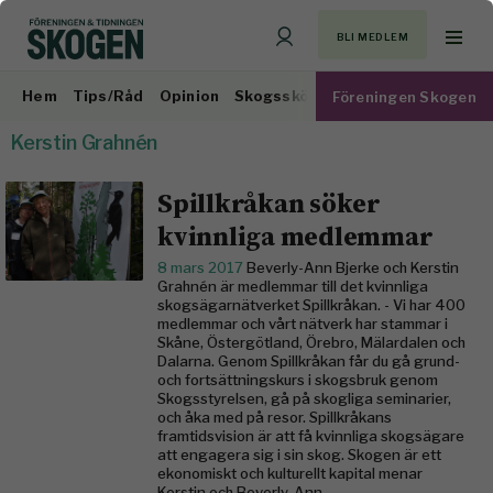
BLI MEDLEM
Hem
Tips/Råd
Opinion
Skogsskötsel
Virkesmarknad
Föreningen Skogen
Kerstin Grahnén
Spillkråkan söker
kvinnliga medlemmar
8 mars 2017
Beverly-Ann Bjerke och Kerstin
Grahnén är medlemmar till det kvinnliga
skogsägarnätverket Spillkråkan. - Vi har 400
medlemmar och vårt nätverk har stammar i
Skåne, Östergötland, Örebro, Mälardalen och
Dalarna. Genom Spillkråkan får du gå grund-
och fortsättningskurs i skogsbruk genom
Skogsstyrelsen, gå på skogliga seminarier,
och åka med på resor. Spillkråkans
framtidsvision är att få kvinnliga skogsägare
att engagera sig i sin skog. Skogen är ett
ekonomiskt och kulturellt kapital menar
Kerstin och Beverly-Ann.