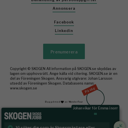
Annonsera
Facebook
Linkedin
Prenumerera
Copyright © SKOGEN All information på SKOGEN.se skyddas av
lagen om upphovsrätt. Ange källa vid citering. SKOGEN.se är en
del av Föreningen Skogen. Ansvarig utgivare: Johan Larsson
utsedd av Föreningen Skogen. Databasens namn:
På väg
www.skogen.se
Byggd med
av WonderFour
Johan vikar för Emma i norr
Vi söker dig som är Skogsmästare eller
Ru