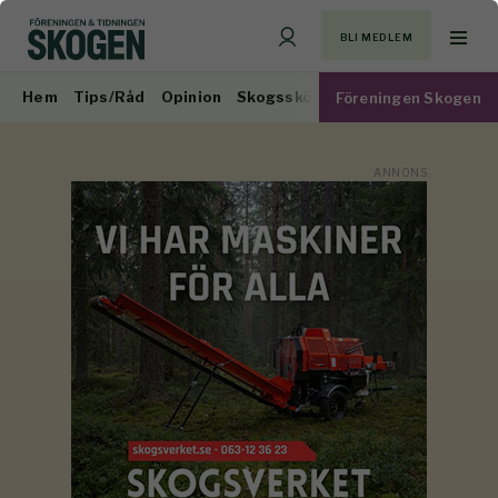
BLI MEDLEM
Hem
Tips/Råd
Opinion
Skogsskötsel
Virkesmarknad
Föreningen Skogen