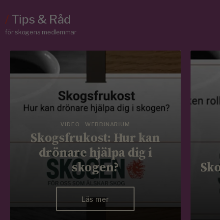
/
Tips & Råd
för skogens medlemmar
VIDEO - WEBBINARIUM
Skogsfrukost: Hur kan
drönare hjälpa dig i
skogen?
Sko
Läs mer