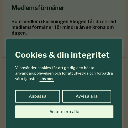
Medlemsförmåner
Som medlem i
Föreningen Skogen
får du en rad
medlemsförmåner
för mindre än en krona om
dagen
.
Förmåner för dig som är medlem
Cookies & din integritet
Vi använder cookies för att ge dig den bästa
användarupplevelsen och för att utveckla och förbättra
våra tjänster.
Läs mer
6-7
#
2026
Anpassa
Avvisa alla
Acceptera alla