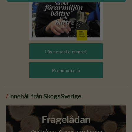
Läs senaste numret
Prenumerera
/
Innehåll från
SkogsSverige
Frågelådan
783 frågor & svar om skogen