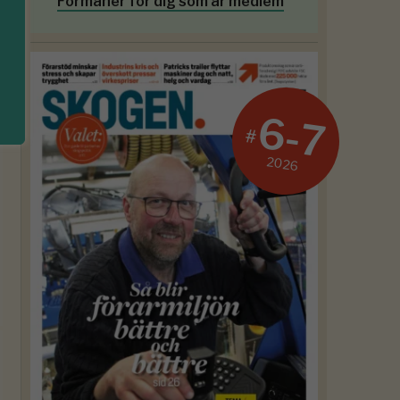
Förmåner för dig som är medlem
6-7
#
2026