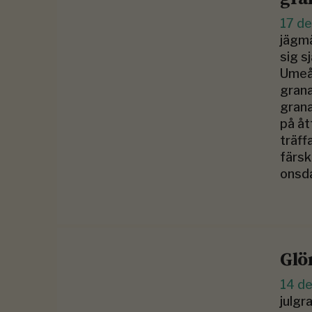
17 d
jägmä
sig s
Umeå 
grana
grana
på åt
träff
färsk
onsd
Glö
14 d
julgr