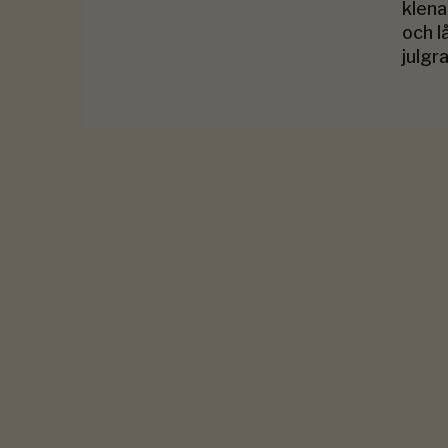
klena
och lå
julgr