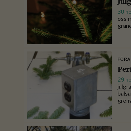
Jul
30 n
oss m
grane
FÖRÄ
Per
29 n
julgr
balsa
grenv