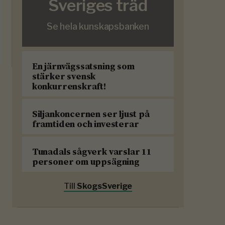
Sveriges träd
Se hela kunskapsbanken
En järnvägssatsning som
stärker svensk
konkurrenskraft!
Siljankoncernen ser ljust på
framtiden och investerar
Tunadals sågverk varslar 11
personer om uppsägning
Till
SkogsSverige