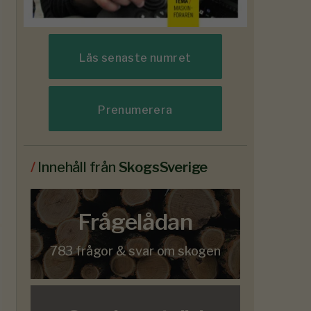
Läs senaste numret
Prenumerera
/
Innehåll från
SkogsSverige
Frågelådan
783 frågor & svar om skogen