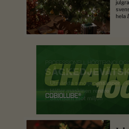
julgr
svens
hela 