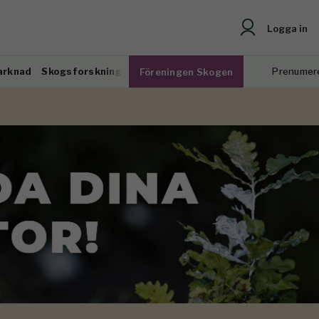
Logga in
arknad
Skogsforskning
Prenumer
Föreningen Skogen