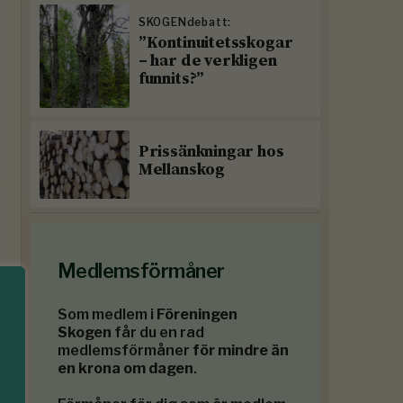
SKOGENdebatt:
”Kontinuitetsskogar
– har de verkligen
funnits?”
Prissänkningar hos
Mellanskog
Medlemsförmåner
Som medlem i
Föreningen
Skogen
får du en rad
medlemsförmåner
för mindre än
en krona om dagen
.