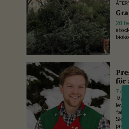
ÅTER
Gra
28 fe
stock
bioko
Pre
för
7 de
Jägmä
lever
fakta
Skogi
prese