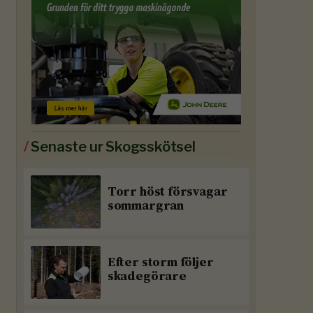
/
Senaste ur Skogsskötsel
Torr höst försvagar
sommargran
Efter storm följer
skadegörare