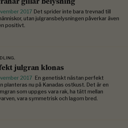
granar gillar belysning
ovember 2017
Det sprider inte bara trevnad till
änniskor, utan julgransbelysningen påverkar även
n positivt.
DLING.
fekt julgran klonas
ovember 2017
En genetiskt nästan perfekt
an planteras nu på Kanadas ostkust. Det är en
mgran som uppges vara rak, ha tätt mellan
arven, vara symmetrisk och lagom bred.