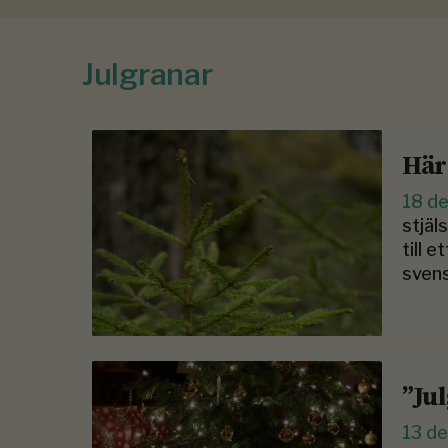
Julgranar
Här
18 d
stjäl
till 
sven
”Ju
13 d