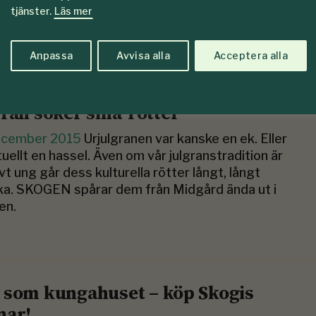
minst är Anton Henriksson som är
tjänster.
Läs mer
ningsansvarig.
Anpassa
Avvisa alla
Acceptera alla
gran söker sina rötter
ecember 2015
Urjulgranen var kanske en ek. Eller
uellt en hassel. Även om vår julgranstradition är
ivt ung går dess ­kulturella rötter långt, långt
aka. SKOGEN spårar dem från Midgård ända ut i
en.
 som kungahuset – köp Skogis
nar!