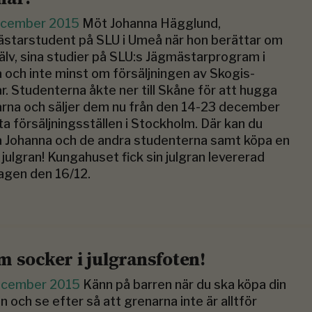
ecember 2015
Möt Johanna Hägglund,
starstudent på SLU i Umeå när hon berättar om
jälv, sina studier på SLU:s Jägmästarprogram i
och inte minst om försäljningen av Skogis-
r. Studenterna åkte ner till Skåne för att hugga
rna och säljer dem nu från den 14-23 december
ta försäljningsställen i Stockholm. Där kan du
a Johanna och de andra studenterna samt köpa en
 julgran! Kungahuset fick sin julgran levererad
agen den 16/12.
m socker i julgransfoten!
ecember 2015
Känn på barren när du ska köpa din
an och se efter så att grenarna inte är alltför