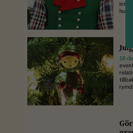
inte 
hugg
Jul
18 d
event
relat
tillb
rymd
Gör
gra